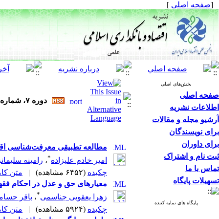
[
صفحه اصلی
]
بخش‌های اصلی
صفحه اصلی
دوره ۷، شماره ۲۲ - ( ۱-۱۳۹۷ )
اطلاعات نشریه
آرشیو مجله و مقالات
برای نویسندگان
برای داوران
مطالعه تطبیقی معرفت‌شناسی اقتص
ثبت نام و اشتراک
*
امیر خادم علیزاده
،
رامینه سلیمانز
تماس با ما
چکیده
(۶۴۵۲ مشاهده)
|
متن کامل 
تسهیلات پایگاه
معیارهای حق و عدل در احکام فقهی
*
زهرا یعقوبی جناسمی
،
باقر حسام
پایگاه های نمایه کننده
چکیده
(۵۹۲۴ مشاهده)
|
متن کامل 