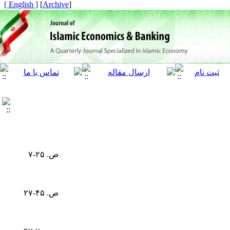
[ English ]
]
Archive
[
ص. ۲۵-۷
ص. ۴۵-۲۷