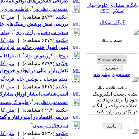
طراحی جایگزین‌های توافق‌نامه باز
پایگاه استنادی علوم جهان
*
اسلام (ISC)
محمدنقی نظرپور
،
فاطمه نوری
،
م
چکیده
(۵۸۴۴ مشاهده)
|
متن کامل 
گوگل اسکالر
بررسی نقش پوشش ریسک‌های خاص با
*
مگ ایران
سعید سیدحسین‌زاده یزدی
،
بهنام 
چکیده
(۶۲۷۹ مشاهده)
|
متن کامل 
جستجو در پایگاه
نورمگز
تبیین اصول فقهی حاکم بر قرارداد
*
سیویلیکا
روح‌اله کهن‌هوش نژاد
،
اصغرآقا م
چکیده
(۷۲۹۹ مشاهده)
|
متن کامل 
نقش بازار مالی در ایجاد و خروج از
جستجوی پیشرفته
میثم موسایی
،
نوشین خانی‌قریه‌گپ
چکیده
(۵۶۱۷ مشاهده)
|
متن کامل 
دریافت اطلاعات پایگاه
نشانی پست الکترونیک
آسیب‌شناسی انتشار اوراق مشارکت
پایگاه استنادی علوم جهان
خود را برای دریافت
*
محمدنقی نظرپور
،
طیبه گل‌محمد
اسلام (ISC)
اطلاعات و اخبار پایگاه،
چکیده
(۶۱۹۴ مشاهده)
|
متن کامل 
در کادر زیر وارد کنید.
گوگل اسکالر
بررسی اقتصاد در آیینه رفتار و گفت
*
سیدجلال موسوی
مگ ایران
چکیده
(۵۶۳۶ مشاهده)
|
متن کامل 