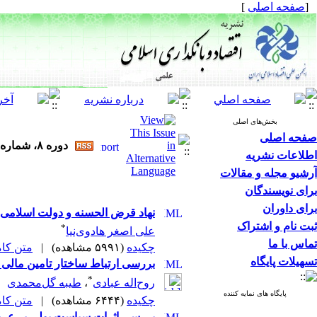
[
صفحه اصلی
]
بخش‌های اصلی
صفحه اصلی
دوره ۸، شماره ۲۷ - ( ۶-۱۳۹۸ )
اطلاعات نشریه
آرشیو مجله و مقالات
برای نویسندگان
برای داوران
نهاد قرض الحسنه و دولت اسلامی
ثبت نام و اشتراک
*
علی اصغر هادوی‌نیا
تماس با ما
چکیده
(۵۹۹۱ مشاهده)
|
متن کامل 
تسهیلات پایگاه
بررسی ارتباط ساختار تامین مالی ا
*
روح‌اله عبادی
،
طیبه گل‌محمدی
پایگاه های نمایه کننده
چکیده
(۶۴۴۴ مشاهده)
|
متن کامل 
بررسی اثرات سیاست پولی بر عرضه