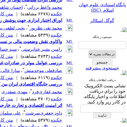
پایگاه استنادی علوم جهان
*
محمد واعظ برزانی
،
احسان شاهم
اسلام (ISC)
چکیده
(۶۲۷۸ مشاهده)
|
متن کامل 
گوگل اسکالر
اوراق اختیار ابزاری جهت پوشش ر
*
محمد نقی نظرپور
،
یحیی لطفی نیا
مگ ایران
چکیده
(۵۴۳۹ مشاهده)
|
متن کامل 
جستجو در پایگاه
نورمگز
واکاوی نقش وضعیت مالی بر نسبت‌
*
رامین بشیر خداپرستی
،
سید حسام 
سیویلیکا
چکیده
(۴۷۴۳ مشاهده)
|
متن کامل 
بررسی عوامل موثر در صادرات غیرن
جستجوی پیشرفته
*
صادقعلی موحدمنش
،
سارا عالی‌
چکیده
(۶۱۱۹ مشاهده)
|
متن کامل 
دریافت اطلاعات پایگاه
بررسی جایگاه اقتصادی ایران بین 
نشانی پست الکترونیک
*
پایگاه استنادی علوم جهان
خود را برای دریافت
محمد غفاری‌فرد
،
مهدی صفدری
اسلام (ISC)
اطلاعات و اخبار پایگاه،
چکیده
(۴۷۰۶ مشاهده)
|
متن کامل 
در کادر زیر وارد کنید.
اثر امنیت اقتصادی و تجارت خار
گوگل اسکالر
*
داود جعفری‌سرشت
،
علی سلمان‌پ
مگ ایران
چکیده
(۵۳۷۹ مشاهده)
|
متن کامل 
بررسی تاثیر سیاست‌های مبارزه با