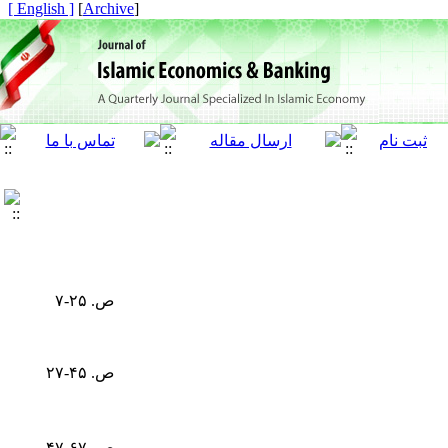
[ English ]
]
Archive
[
ص. ۲۵-۷
ص. ۴۵-۲۷
ص. ۶۷-۴۷