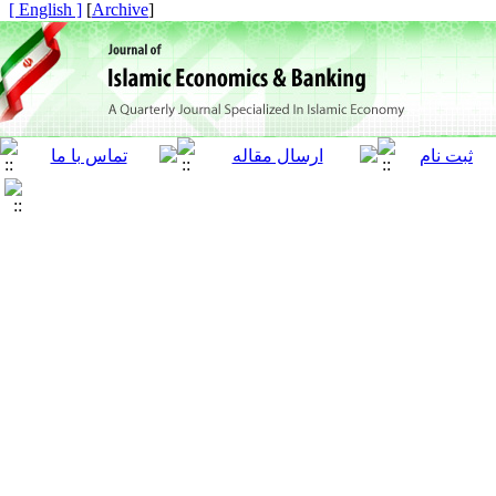
[ English ]
]
Archive
[