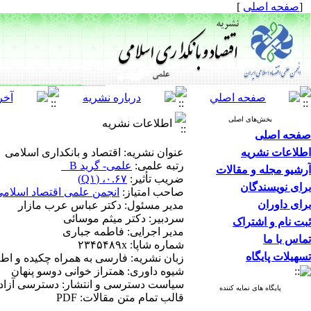
[
صفحه اصلی
]
بخش‌های اصلی
اطلاعات نشریه
صفحه اصلی
اطلاعات نشریه
عنوان نشریه: اقتصاد و بانکداری اسلامی
رتبه علمی:
علمی- گرید B
آرشیو مجله و مقالات
ضریب تأثیر:
۰.۶۷، (Q۱)
برای نویسندگان
صاحب امتیاز:
انجمن علمی اقتصاد اسلامی
برای داوران
مدیر مسئول: دکتر عباس عرب مازار
سردبیر: دکتر میثم موسائی
ثبت نام و اشتراک
مدیر اجرایی: فاطمه جباری
تماس با ما
شماره شاپا: ۲۳۴۵۴۸۹x
تسهیلات پایگاه
زبان نشریه: فارسی به همراه چکیده و اط
شیوه داوری: همتراز خوانی دوسو پنهان
سیاست دسترسی و انتشار: دسترسی آزاد (Open Access
پایگاه های نمایه کننده
قالب تمام متن مقالات: PDF