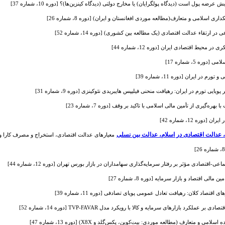
ضه پول است (دیدگاه پولگرایان) یا مخارج دولتی (دیدگاه کینزین‌ها)؟ [دوره 10، شماره 37]
سلامی و متعارف(مطالعه موردی افغانستان و ایران) [دوره 8، شماره 26]
رتقاء عدالت اقتصادی (یک مطالعه بین کشوری) [دوره 14، شماره 52]
محیط اقتصادی ایران [دوره 12، شماره 44]
ه 5، شماره 17]
ر ایران [دوره 11، شماره 39]
ایی تورم در ایران: رهیافت منحنی فیلیپس هایبریدی نئوکینزی [دوره 9، شماره 31]
گیری از تأمین مالی اسلامی با تاکید بر وقف [دوره 7، شماره 23]
ره 12، شماره 42]
ی، عدالت اقتصادی در اسلام، عدالت بین نسلی
معیارهای عدالت اقتصادی، استخراج و مصرف کارا و عادلانه من
اقتصادی مؤثر بر رفتار سرمایه‌گذاری سهامداران در بازار بورس تهران [دوره 12، شماره 44]
الی اقتصاد و بازار سرمایه [دوره 8، شماره 27]
قتصاد کلان: رهیافت تعادل عمومی پویای تصادفی [دوره 11، شماره 39]
د بازارهای سرمایه و کالا با رویکرد مدل TVP-FAVAR [دوره 14، شماره 52]
 و متعارف (مطالعه موردی: بیت‌کوین، پکس‌گلد و X8X) [دوره 13، شماره 47]