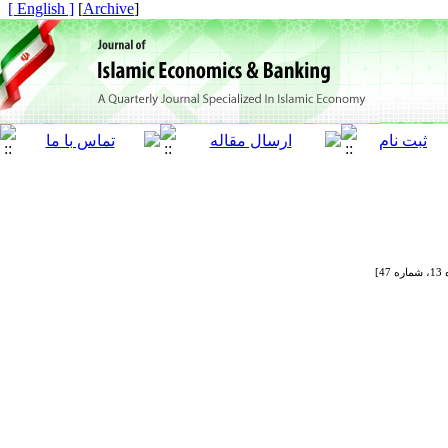
[ English ]
]
Archive
[
]