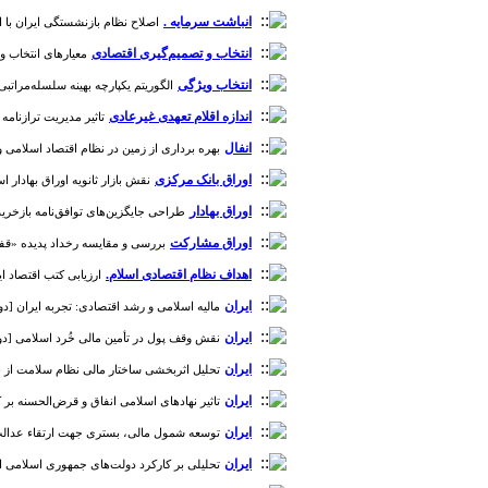
انباشت سرمایه .
اصلاح نظام بازنشستگی ایران با استفا
انتخاب و تصمیم‌گیری اقتصادی
معیارهای انتخاب و ت
انتخاب ویژگی
الگوریتم یکپارچه بهینه سلسله‌مراتبی برا
اندازه اقلام تعهدی غیرعادی
تاثیر مدیریت ترازنامه‌ بر
انفال
بهره برداری از زمین در نظام اقتصاد اسلامی و عملکرد 
اوراق بانک مرکزی
نقش بازار ثانویه اوراق بهادار اسلام
اوراق بهادار
طراحی جایگزین‌های توافق‌نامه بازخرید در چا
اوراق مشارکت
بررسی و مقایسه رخداد پدیده «قفل شدن در بدهی ها (debt overhang)» در او
اهداف نظام اقتصادی اسلام.
ارزیابی کتب اقتصاد ایرا
ایران
مالیه اسلامی و رشد اقتصادی: تجربه ایران [دوره 9، شماره
ایران
نقش وقف پول در تأمین مالی خُرد اسلامی [دوره 2، شمار
ایران
تحلیل اثربخشی ساختار مالی نظام سلامت از بعد منابع د
ایران
تاثیر نهادهای اسلامی انفاق و قرض‌الحسنه بر کاهش فقر
ایران
توسعه شمول مالی، بستری جهت ارتقاء عدالت اقتصادی
ایران
تحلیلی بر کارکرد دولت‌های جمهوری اسلامی ایران در