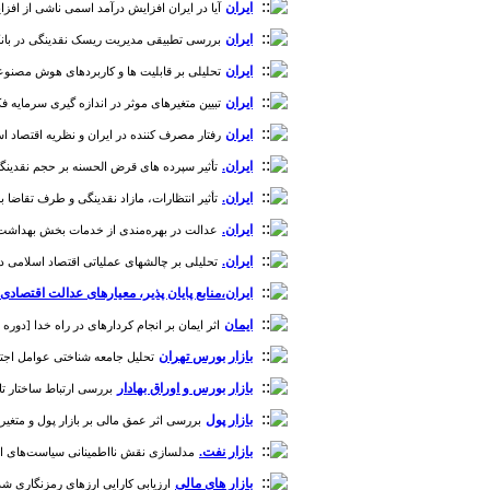
ایران
آیا در ایران افزایش درآمد اسمی ناشی از افزایش عر
ایران
بررسی تطبیقی مدیریت ریسک نقدینگی در بانکداری ا
ایران
تحلیلی بر قابلیت ها و کاربردهای هوش مصنوعی در ا
ایران
تبیین متغیرهای موثر در اندازه گیری سرمایه فکری در 
ایران
رفتار مصرف کننده در ایران و نظریه اقتصاد اسلامی [دور
ایران.
تأثیر سپرده های قرض الحسنه بر حجم نقدینگی و تورم د
ایران.
تأثیر انتظارات، مازاد نقدینگی و طرف تقاضا بر پوی
ایران.
عدالت در بهره‌مندی از خدمات بخش بهداشت با بهره‌
ایران.
تحلیلی بر چالشهای عملیاتی اقتصاد اسلامی در ایران [دو
ایران،منابع پایان پذیر، معیارهای عدالت اقتصاد
ایمان
اثر ایمان بر انجام کردارهای در راه خدا [دوره 8، شماره 26]
بازار بورس تهران
تحلیل جامعه شناختی عوامل اجتماعی-
بازار بورس و اوراق بهادار
بررسی ارتباط ساختار تامین م
بازار پول
بررسی اثر عمق مالی بر بازار پول و متغیرهای ا
بازار نفت.
مدلسازی نقش نااطمینانی سیاست‌های اقتصادی بر عملکر
بازار های مالی
ارزیابی کارایی ارزهای رمزنگاری شده اسلامی