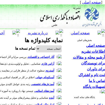
[
صفحه اصلی
]
نمایه کلیدواژه ها
بخش‌های اصلی
صفحه اصلی
تمام نسخه ها
اطلاعات نشریه
آرشیو مجله و مقالات
آثار اجتماعی و اقتصادی
بررسی مزایا و آثار اجتماعی و
برای نویسندگان
آراس فازی
شناسایی ، تحلیل و اولویت‌بندی ذی‌نفعان نظ
برای داوران
آستروم
سطوح عدالت از منظر فارابی در مقایسه با دیدگاه 
ثبت نام و اشتراک
آسیکودای جهانی
اخلاق در کار در اقتصاد اسلامی و عملکرد
تماس با ما
آموزش‌های تخصصی
رتبه بندی عوامل کلیدی موثر بر 
تسهیلات پایگاه
آموزه‌های اسلامی
چیستی نهاد با رویکرد به آموزه اخلاقی ا
پایگاه های نمایه کننده
آینده
شناسایی و تحلیل پیشران‌های موثر بر آینده تخصیص پایدا
پایگاه استنادی علوم جهان
ابزار مالی اسلامی
اسلام (ISC)
پوشش ریسک صکوک مرابحه در بازار سر