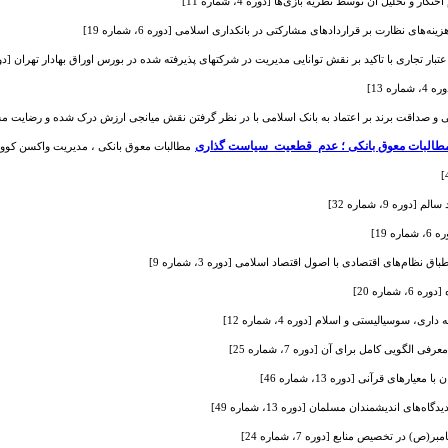
و تحلیل آن توسط نظریه بازی‌ها [دوره 4، شماره 11]
ه‌های نظارت بر قراردادهای مشارکتی در بانکداری اسلامی [دوره 6، شماره 19]
ر تجاری با تاکید بر نقش توانایی مدیریت در شرکتهای پذیرفته شده در بورس اوراق بهادار تهران [دوره 11، شماره 
ه 13]
و صداقت برند بر اعتماد به بانک اسلامی با در نظر گرفتن نقش میانجی ارزش درک شده و رضایت مشتری (مورد
مطالبات معوق بانکی ، مدیریت واکسن کووید19 ،عدم قطعیت سیاست گذاری در ایران [دوره 12، شماره
ره 9، شماره 32]
 19]
نظام‌های اقتصادی با اصول اقتصاد اسلامی [دوره 3، شماره 9]
ماره 20]
 سوسیالیستی و اسلام [دوره 4، شماره 12]
الگویی کامل برای آن [دوره 7، شماره 25]
ارهای قرآنی [دوره 13، شماره 46]
های اندیشمندان مسلمان [دوره 13، شماره 49]
 در تخصیص منابع [دوره 7، شماره 24]