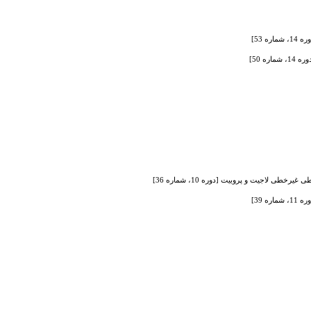
 53]
 لاجیت و پروبیت [دوره 10، شماره 36]
 39]