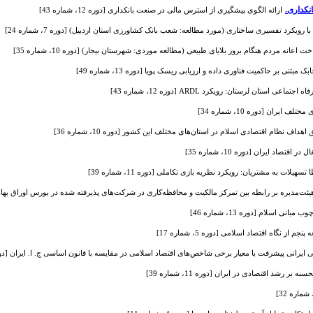
نکداری.
ارائه الگوی پیشگیری از استرس مالی در صنعت بانکداری [دوره 12، شماره 43]
ویکرد تفسیری ساختاری (مورد مطالعه: شعب بانک کشاورزی استان اردبیل) [دوره 7، شماره 24]
اعانه مردم هنگام بروز بلایای طبیعی (مطالعه موردی: شهرستان بیجار) [دوره 10، شماره 35]
نی بر حاکمیت فناوری داده و ارزیابی ریسک پویا [دوره 13، شماره 49]
استان لرستان: رویکرد ARDL [دوره 12، شماره 43]
یران [دوره 10، شماره 34]
ف نظام اقتصادی اسلام در استان‌های مختلف این کشور [دوره 10، شماره 36]
تصاد ایران [دوره 10، شماره 35]
هیلات به مشتریان: رویکرد نظریه بازی تکاملی [دوره 11، شماره 39]
ت‌مدیره بر رابطه بین تمرکز مالکیت و محافظه‌کاری در شرکت‌های پذیرفته شده در بورس اوراق بهادار تهران [دو
 اسلام [دوره 13، شماره 46]
 از نگاه اقتصاد اسلامی [دوره 5، شماره 17]
نی پیشرفت با معیار برخی شاخص‌های اقتصاد اسلامی در مقایسه با قانون اساسی ج. ا. ایران [دوره 7، شماره 
شد اقتصادی در ایران [دوره 11، شماره 39]