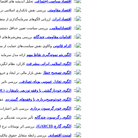
اقتصاد سیاسی-اجتماعی
تحلیل اندیشه های اقتصادی – 
اقتصاد مقاومتی
بررسی نقش بانکداری اسلامی در اقتصاد م
اقتصاد‌ ایران.
ارزیابی الگوهای سرمایه‌گذاری از منظر اسلام
اقتصاد‌اسلامی.
بررسی سیاست تعیین حداقل دستمزد در اقتص
اقدامات مقاومتی چندگانه
بررسی پیش‌شرط‌های اجرای 
الزام قانونی
واکاوی نقش سیاست‌های حمایت از مشتریان مال
الگوریتم نمونه‌گیری نقاط مهم
ارائه مدل سرمایه ارت
الگوی اسلامی ایرانی پیشرفت
کارکرد نظام انگیزشی
الگوی تصحیح خطا.
نقش بازار مالی در ایجاد و خروج از 
الگوی تعادل عمومی پویای تصادفی.
بررسی تاثیر س
الگوی خودبازگشتی با وقفه توزیعی نامتقارن (NARDL)
الگوی خودتوضیح‌برداری با وقفه‌های گسترده.
عقو
الگوی خودرگرسیون برداری
بررسی تاثیر اعتبارات با
الگوی رگرسیون چندگانه
تأثیر مدیریت نقدینگی بر ع
الگوی گارچ (GARCH).
بررسی اثر نوسانات نرخ ارز بر
امنیت اقتصادی.
بررسی رابطه متقابل حقوق مالکیت و تخص