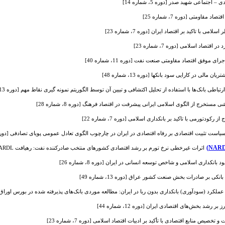
اجتماعی شهید صدر [دوره 5، شماره 14]
قاومتی [دوره 7، شماره 25]
ی با تاکید بر اقتصاد ایران [دوره 7، شماره 23]
اد اسلامی [دوره 7، شماره 23]
موفق اقتصاد مقاومتی صنعت نفت [دوره 11، شماره 40]
ی در کارایی سود بانکها [دوره 13، شماره 48]
باطی بانک‌ها با استفاده از تحلیل اکتشافی و تبیین آن توسط الگوریتم نمونه گیری نقاط مهم [دوره 13، شماره 47]
 مستخرج از الگوی اسلامی ایرانی پیشرفت در اقتصاد فرهنگ [دوره 8، شماره 28]
رکودتورمی با تاکید بر بانکداری اسلامی [دوره 7، شماره 22]
یاست تثبیت اقتصادی بر رفاه اقتصادی در ایران در چارچوب الگوی تعادل عمومی پویای تصادفی [دوره 11، شماره 0
اثرات غیرخطی نرخ تورم بر رشد اقتصادی کشورهای منتخب صادرکننده نفت: رهیافت NARDL [دوره 12، شماره 42]
د بانکداری اسلامی و شاخص توسعه انسانی در ایران [دوره 8، شماره 26]
نکی بر صادرات بخش صنعت کشور عراق [دوره 13، شماره 49]
ملکرد (سودآوری) بانکداری بدون ربا در ایران: مطالعه موردی بانک‌های پذیرفته شده در بورس اوراق بهادار تهرا
 رشد بخش‌های اقتصادی ایران [دوره 12، شماره 44]
یص منابع اقتصادی با تأکید بر ادبیات اقتصاد اسلامی [دوره 7، شماره 23]