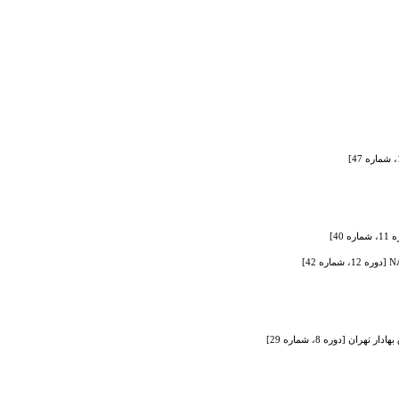
4]
ن [دوره 8، شماره 29]