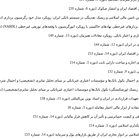
صاد ایران و انتشار صکوک [دوره 6، شماره 20]
ن تامین مالی اسلامی و ریسک نقدینگی در ‌سیستم بانکی ایران: رویکرد مدل خود رگرسیون برداری [دوره 14، شماره
ردارهای غیرخطی نهادهای حاکمیتی با رویکرد اتورگرسیون با وقفه‌های توزیعی غیرخطی (NARDL) [دوره 14، شماره 50]
و اعتبار بانکی. رویکرد معادلات همزمان [دوره 13، شماره 49]
 [دوره 12، شماره 44]
ایران [دوره 14، شماره 53]
 و ساخت دارایی ثابت [دوره 5، شماره 14]
 شماره 32]
اری احتمال نکول بانک‌ها و مؤسسات اعتباری غیربانکی بر مبنای تحلیل تمایزی (تشخیصی) و احتمال شرطی غیرخطی
سک (ورشکستگی) نکول بانک‌ها و موسسات اعتباری غیربانکی بر مبنای تحلیل تمایزی(تشخیصی) [دوره 11، شماره
قراردادی در ایران و اسناد نوین بین‌المللی [دوره 11، شماره 38]
 ابزار مالی اختیار معامله [دوره 3، شماره 8]
فیت حسابرسی و تأثیر آن بر کاهش فرار مالیاتی [دوره 14، شماره 51]
سلامی [دوره 5، شماره 14]
ی بر ادوار تجاری ایران از طریق بازارهای پول و سرمایه [دوره 14، شماره 53]