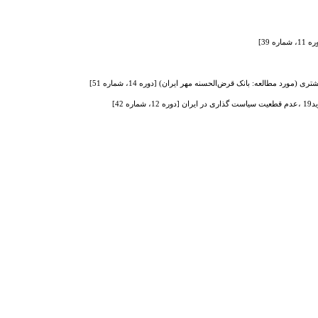
39]
 مطالعه: بانک قرض‌الحسنه مهر ایران) [دوره 14، شماره 51]
 42]