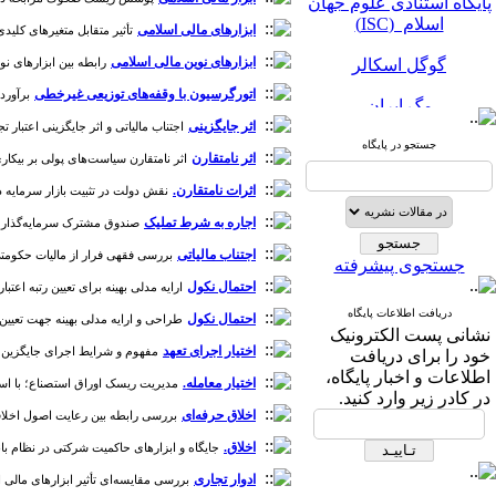
ابزارهای مالی اسلامی
تأثیر متقابل متغیرهای کلیدی اقت
گوگل اسکالر
ابزارهای نوین مالی اسلامی
رابطه بین ابزارهای نوی
مگ ایران
اتورگرسیون با وقفه‌های توزیعی غیرخطی
برآورد ب
نورمگز
اثر جایگزینی
اجتناب مالیاتی و اثر جایگزینی اعتبار تجاری 
جستجو در پایگاه
اثر نامتقارن
اثر نامتقارن سیاست‌های پولی بر بیکاری در ایران
سیویلیکا
اثرات نامتقارن.
نقش دولت در تثبیت بازار سرمایه در اقتصاد 
اجاره به شرط تملیک
صندوق مشترک سرمایه‌گذاری اجاره
اجتناب مالیاتی
بررسی فقهی فرار از مالیات حکومتی [دوره 9،
جستجوی پیشرفته
احتمال نکول
ارایه مدلی بهینه برای تعیین رتبه اعتب
دریافت اطلاعات پایگاه
احتمال نکول
طراحی و ارایه مدلی بهینه جهت تعیین ری
پایگاه استنادی علوم جهان
نشانی پست الکترونیک
اسلام (ISC)
اختیار اجرای تعهد
مفهوم و شرایط اجرای جایگزین تعهدات 
خود را برای دریافت
اطلاعات و اخبار پایگاه،
گوگل اسکالر
اختیار معامله.
مدیریت ریسک اوراق استصناع؛ با استفاده از
در کادر زیر وارد کنید.
اخلاق حرفه‌ای
بررسی رابطه بین رعایت اصول اخلاقی و کی
مگ ایران
اخلاق.
جایگاه و ابزارهای حاکمیت شرکتی در نظام بانکداری ا
نورمگز
ادوار تجاری
بررسی مقایسه‌ای تأثیر ابزارهای مالی اسلام