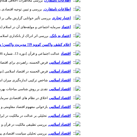
اطلاعات نامتقارن
بررسی مخاطرات اخلاقی هنگام احتکار 
اطلاعات نامتقارن.
بررسی و تبیین توجیه اقتصادی هزین
اعتبار تجاری
بررسی تأثیر خوانایی گزارش مالی بر اعتبا
اعتماد
سرمایه اجتماعی و مولفه‌های آن در اسلام [دوره 4، شمار
اعتماد به بانک.
بررسی اثر ادراک از بانکداری اسلامی 
اعلام کشف واکسن کووید 19؛ مدیریت واکسن؛ مطالبات معوق بانکی ؛ عدم قطعیت سیاست گذاری
اقتصاد
عدالت اجتماعی و قرآن [دوره 13، شماره 46]
اقتصاد اسلامی
قرض الحسنه، راهبردی برای اقتصاد سالم [دو
اقتصاد اسلامی
قرض الحسنه در اقتصاد اسلامی [دوره 6، شماره
اقتصاد اسلامی
شاخص ترکیبی اندازه‌گیری میزان انطباق 
اقتصاد اسلامی
نقدی بر روش شناسی مباحثات بهره [دوره 6، ش
اقتصاد اسلامی
اخلاق در نظام های اقتصادی سرمایه داری،
اقتصاد اسلامی
بازخوانی مفهوم اقتصاد مقاومتی و معرفی 
اقتصاد اسلامی.
تحلیلی بر عدالت در مالکیت در ایران با معی
اقتصاد اسلامی.
بررسی تطبیقی مالکیت در قرآن و دیدگاه‌
اقتصاد اسلامی.
بررسی تحلیلی سیاست اقتصادی پیامبر(ص)