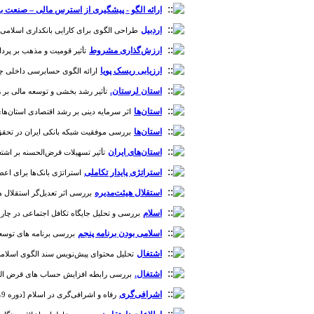
سیویلیکا
ارائه الگو - پیشگیری از استرس مالی – صنعت با
اردبیل
طراحی الگوی برای کارایی بانکداری اسلامی با ر
ارزش‌گذاری مشروط
تأثیر قومیت و مذهب بر پرداخت 
ارزیابی ریسک پویا
ارائه الگوی حسابرسی داخلی چابک مبت
استان لرستان.
تأثیر رشد بخشی و توسعه مالی بر رفاه اجتماعی 
استان‌ها
اثر سرمایه دینی بر رشد اقتصادی استان‌های مختلف ا
استان‌ها
بررسی موفقیت شبکه بانکی ایران در تحقق اهدا
استان‌های ایران
تأثیر تسهیلات قرض‌الحسنه بر اشتغال در اق
استراتژی پایدار تکاملی
استراتژی بانک‌ها برای اعطا تس
استقلال هیئت‌مدیره
بررسی اثر تعدیل‌گر استقلال هیئ
اسلام
بررسی و تحلیل جایگاه تکافل اجتماعی در چارچوب مبانی
اسلامی بودن برنامه پنجم
بررسی برنامه های توسعه پنجم
اشتغال
تحلیل محتوای پیش‌نویس سند الگوی اسلامی ایرا
اشتغال.
بررسی رابطه افزایش حساب های قرض الحسنه بر ر
اشرافی‌گری
رفاه و اشرافی‌گری در اسلام [دوره 9، شماره 32]