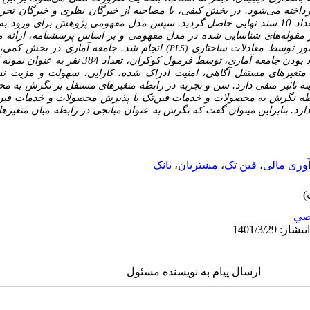
رداخته می‌شود. در بخش کیفی، با مصاحبه از خبرگان نظری و خبرگان تجرب
تعداد 77 مقوله فرعی، 16 مقوله اصلی و تعداد 10 سند نهایی حاصل گردید. سپس مدل مفهومی پژوهش
ز مقوله‌های شناسایی شده در مدل مفهومی و بر اساس پرسشنامه،
ارائه
ور
توسط معادلات ساختاری
)
انجام شد. جامعه آماری در بخش کمی، ش
PLS
(
موسسات مالی هستند که با توجه به نامحدود بودن جامعه آماری، 
 متغیرهای مستقل آگاهی،
امنیت ادراک شده، کارایی، سهولت و مزیت ن
ه تاثیر منفی دارد.
سن و تجربه در رابطه متغیرهای مستقل بر نگرش به م
رابطه نگرش به محصولات و خدمات فین‌تک با پذیرش محصولات و خدمات فین‌ت
ارد.
بنابراین می­توان گفت که نگرش به عنوان میانجی در رابطه میان متغیر
وری مالی
،
فین تک
،
مشتریان
،
بانک
صي
ارسال پیام به نویسنده مسئول