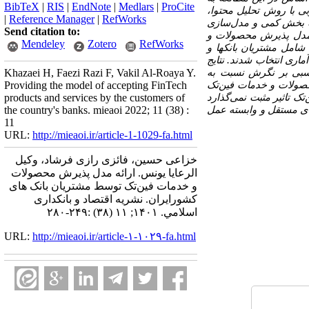
BibTeX
|
RIS
|
EndNote
|
Medlars
|
ProCite
ی با روش تحلیل محتوا،
|
Reference Manager
|
RefWorks
 برای ورود به بخش کمی و مدل‌سازی
Send citation to:
 مدل پذیرش محصولات و
Mendeley
Zotero
RefWorks
امل مشتریان بانک­ها و
توسط فرمول کوکران، تعداد 384 نفر به عنوان نمونه آماری انتخاب شدند. نتایج
سبی بر نگرش نسبت به
Khazaei H, Faezi Razi F, Vakil Al-Roaya Y.
حصولات و خدمات فین‌تک
Providing the model of accepting FinTech
ک تاثیر مثبت نمی‌گذارد
products and services by the customers of
های مستقل و وابسته عمل
the country's banks. mieaoi 2022; 11 (38) :
11
URL:
http://mieaoi.ir/article-1-1029-fa.html
خزاعی حسین، فائزی رازی فرشاد، وکیل
الرعایا یونس. ارائه مدل پذیرش محصولات
و خدمات فین‌تک توسط مشتریان بانک های
کشورایران. نشریه اقتصاد و بانکداری
اسلامي. ۱۴۰۱; ۱۱ (۳۸) :۲۴۹-۲۸۰
URL:
http://mieaoi.ir/article-۱-۱۰۲۹-fa.html