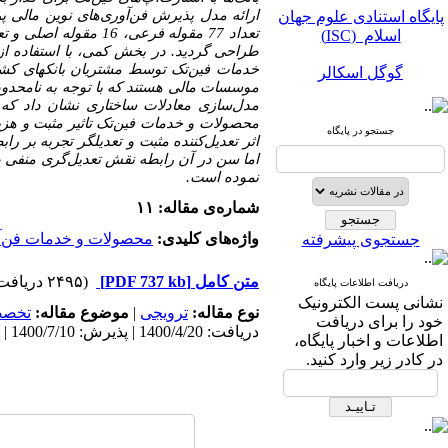
پایگاه استنادی علوم جهان
ارائه مدل پذیرش فن‌آوری‌های نوین مالی پ
اسلام (ISC)
طراحی گردید. در بخش کمی، با استفاده ا
گوگل اسکالر
خدمات فین‌تک توسط مشتریان بانک­های کش
مگ ایران
مدل‌سازی معادلات ساختاری نشان داد که
محصولات و خدمات فین‌تک تاثیر مثبت و هزین
جستجو در پایگاه
نورمگز
اثر تعدیل‌کننده مثبت و تعدیلگر تجربه بر 
اما سن در آن رابطه نقش تعدیل‌گری منفی د
سیویلیکا
نموده است.
شماره‌ی مقاله: ۱۱
واژه‌های کلیدی:
محصولات و خدمات فن‌آ
جستجوی پیشرفته
متن کامل
[PDF 737 kb]
(۲۴۹۵ دریافت)
دریافت اطلاعات پایگاه
نشانی پست الکترونیک
نوع مقاله:
ترویجی
|
موضوع مقاله:
تخص
پایگاه استنادی علوم جهان
خود را برای دریافت
دریافت: 1400/4/20 | پذیرش: 1400/7/10 | انتشار: 1401/3/29
اسلام (ISC)
اطلاعات و اخبار پایگاه،
در کادر زیر وارد کنید.
گوگل اسکالر
مگ ایران