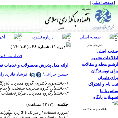
[
صفحه اصلی
]
بخش‌های اصلی
دوره ۱۱، شماره ۳۸ - ( ۳-۱۴۰۱ )
صفحه اصلی
فصلنامه اقتص
اطلاعات نشریه
آرشیو مجله و مقالات
ارائه مدل پذیرش محصولات و خدمات فین
برای نویسندگان
۱
حسین خزاعی
،
فرشاد فائزی را
برای داوران
۱- دانشجوی دکتری، گروه مدیریت بازرگانی، واحد سمنان، دانشگاه آزاد اسلامی، سمنان، ایران.
ثبت نام و اشتراک
۲- دانشیار، گروه مدیریت صنعتی، واحد سمنان، دانشگاه آزاد اسلامی، سمنان، ایران (نویسنده مسئول) ،
تماس با ما
۳- دانشیارگروه مدیریت، مرکز تحقیقات کارآفرینی،ایده پردازی و تجاری سازی، واحد سمنان، دانشگاه آزاد اسلامی، سمنان، ایران.
تسهیلات پایگاه
چکیده:
(۴۲۱۷ مشاهده)
پایگاه های نمایه کننده
امروزه استفاده از فین‌تک یا کاربرد نوآور
بانک‌ها با استارت‌آپ‌های فین‌تک برای گذار