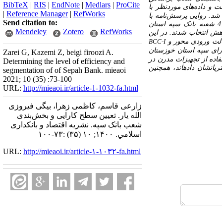
BibTeX
|
RIS
|
EndNote
|
Medlars
|
ProCite
 و داده‌های موردنظر با
|
Reference Manager
|
RefWorks
شد. روایی پرسش‌نامه با
Send citation to:
استفاده از روایی صوری و محتوایی و پایایی از طریق ضریب آلفای کرونباخ مورد بررسی قرار گرفت. جامعه آماری، 41 شعبه بانک سپه استان
Mendeley
Zotero
RefWorks
در این
الت ورودی محور و
BCC-I
رای
سپه استان خوزستان
Zarei G, Kazemi Z, beigi firoozi A.
فاده از تجهیزات مدرن در
Determining the level of efficiency and
انشان داده­اند، همچنین
segmentation of of Sepah Bank. mieaoi
2021; 10 (35) :73-100
URL:
http://mieaoi.ir/article-1-1032-fa.html
زارعی قاسم، کاظمی زهرا، بیگی فیروزی
الله یار. تعیین سطح کارایی و بخش‌بندی
شعب بانک سپه. نشریه اقتصاد و بانکداری
اسلامي. ۱۴۰۰; ۱۰ (۳۵) :۷۳-۱۰۰
URL:
http://mieaoi.ir/article-۱-۱۰۳۲-fa.html