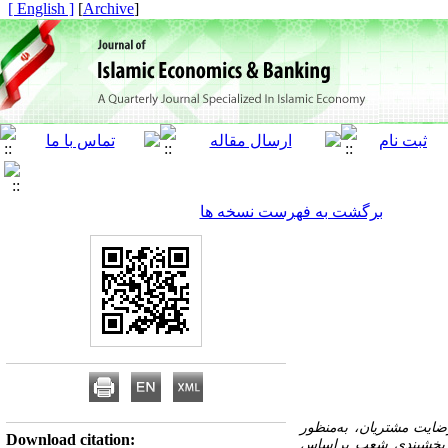
[ English ]
]
Archive
[
برگشت به فهرست نسخه ها
یت مشتریان، به‌منظور
Download citation:
بخش­بندی
شعب براساس