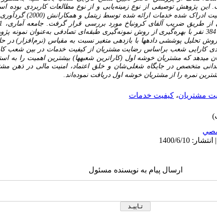
این پژوهش توصیفی از نوع زمینه‌یابی و از نوع مطالعات کاربردی بوده است
ت‌ ادراک‌ شده خدمات ارائه شده توسط زیتمل و همکارانش (2000)
گردآوری 
ش تحلیل پوششی داده­ها با
بازدهی متغیر نسبت به مقیاس
(
نرم‌افزار
) در ح
دی
کارایی
شعب
براساس رضایت مشتریان از کیفیت خدمات در بین شعب کا
ن می­دهد که
مشتریان خوشه اول (کاراترین شعبه­ها) بیشترین اهمیت را به
است
مندانی متخصص در جایگاه شغلی‌شان
و
خلق اعتماد، امنیت مالی در ذهن مشتری
شترین نمره را از مشتریان خوشه اول دریافت نموده‌اند.
ت مشتریان
،
کیفیت خدمات
صي
ارسال پیام به نویسنده مسئول