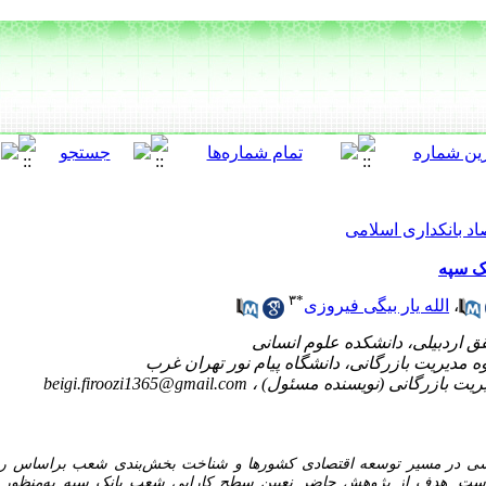
اد بانکداری اسلامی
ک سپه
۳
*
،
الله یار بیگی فیروزی
beigi.firoozi1365@gmail.com
سی
در
مسیر توسعه
اقتصادی
کشورها و
شناخت بخش‌بندی شعب براساس رضا
 است.
هدف از پژوهش حاضر نعیین سطح
کارایی شعب بانک سپه
به‌منظور