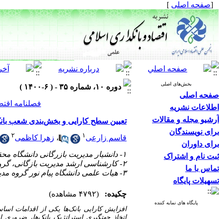
[
صفحه اصلی
]
بخش‌های اصلی
دوره ۱۰، شماره ۳۵ - ( ۶-۱۴۰۰ )
صفحه اصلی
فصلنامه اقتص
اطلاعات نشریه
آرشیو مجله و مقالات
تعیین سطح کارایی و بخش‌بندی شعب بان
برای نویسندگان
۲
۱
قاسم زارعی
،
زهرا کاظمی
برای داوران
۱- دانشیار مدیریت بازرگانی دانشگاه محقق اردبیلی، دانشکده علوم انسانی
ثبت نام و اشتراک
۲- کارشناسی ارشد مدیریت بازگانی، گروه مدیریت بازرگانی، دانشگاه پیام نور تهران غرب
تماس با ما
۳- هیات علمی دانشگاه پیام نور گروه مدیریت بازرگانی (نویسنده مسئول) ،
تسهیلات پایگاه
چکیده:
(۴۷۹۲ مشاهده)
پایگاه های نمایه کننده
افزایش
کارایی
بانک‌ها یکی
از
اقدامات
اسا
اتخاذ جهت­گیری استراتژیک بانک‌ها، ضروری