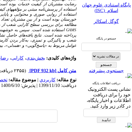
پایگاه استنادی علوم جهان
رضایت مشتریان از کیفیت خدمات
بوده است. 
اسلام (ISC)
استفاده از پرسش‌نامه
مبتنی بر مؤلفه­های
کیفی
گوگل اسکالر
خورستان بوده است و از بین مشتریان تعداد 384 نفر با بهره‌گیری از روش نمونه‌گیری طبقه‌ای تصادفی به‌عنوان نمونه پژوهش انتخاب شدند.
مطالعه برای بررسی سطح کارایی شعب از رو
استفاده شده است.
سپس به
خوشه­بن
مگ ایران
GAMS
پرداخته شده است. نتایج
یافته‌های حاصل نشا
جستجو در پایگاه
شعب و پاکیزگی و تمیزی، به‌کار بردن کار
نورمگز
عوامل مربوط به
«پاسخ‌گویی» و «
همدلی
»،
بی
سیویلیکا
واژه‌های کلیدی:
بخش‌بندی
،
کارایی
،
رضای
جستجوی پیشرفته
متن کامل
[PDF 932 kb]
(۲۳۵۵ دریافت)
نوع مقاله:
كاربردي
|
موضوع مقاله:
تخص
دریافت اطلاعات پایگاه
دریافت: 1399/11/10 | پذیرش: 1400/6/10 | انتشار: 1400/6/10
نشانی پست الکترونیک
پایگاه استنادی علوم جهان
خود را برای دریافت
اسلام (ISC)
اطلاعات و اخبار پایگاه،
در کادر زیر وارد کنید.
گوگل اسکالر
مگ ایران