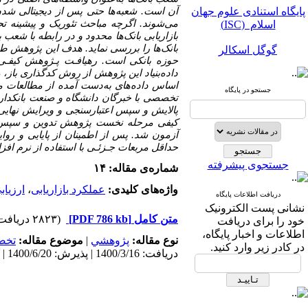
پایگاه استنادی علوم جهان
آن است. شعبه‌ها حتی پس از دیجیتالی شدن ا
اسلام (ISC)
می‌شوند. ا
گرچه مباحث تئوریک و پیشینه تح
بازاریابی بانک‌ها محدود و در رابطه با شعب 
گوگل اسکالر
بانک‌ها‌ را بررسی نماید.
هدف این پژوهش طراحی
حوزه بانکی
است. رهیافـت پـژوهش کیفـی-ک
مگ ایران
داده‌بنیاد این پژوهش از روش کدگذاری باز، 
اساس داده‌های به‌دست آمده از مطالعات مید
جستجو در پایگاه
نورمگز
تخصصی با خبرگان دانشگاه و صنعت بانکداری
پالایش و سپس اعتبارسنجی و ویرایش نهایی
سیویلیکا
آزمون شد. پس از اطمینان از پایایی و روا
حداقل مربعات جـزئـی با استفاده از نرم افزا
جستجوی پیشرفته
شماره‌ی مقاله: ۱۴
واژه‌های کلیدی:
عملکرد بازاریابی‌‌‌
،
ارزیاب
دریافت اطلاعات پایگاه
نشانی پست الکترونیک
متن کامل
[PDF 786 kb]
(۲۸۲۳ دریافت)
پایگاه استنادی علوم جهان
خود را برای دریافت
اسلام (ISC)
اطلاعات و اخبار پایگاه،
نوع مقاله:
پژوهشي
|
موضوع مقاله:
تخص
در کادر زیر وارد کنید.
دریافت: 1400/3/16 | پذیرش: 1400/6/20 | انتشار: 1401/3/29
گوگل اسکالر
مگ ایران