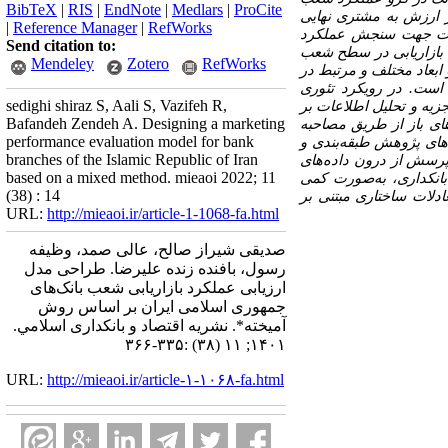
BibTeX
|
RIS
|
EndNote
|
Medlars
|
ProCite
از ارزش به مشتری نهایی
|
Reference Manager
|
RefWorks
قیقات جهت سنجش عملکرد
Send citation to:
رد بازاریابی در سطح شعب
Mendeley
Zotero
RefWorks
ابعاد مختلف و مرتبط در
 است. در رویکرد تئوری
sedighi shiraz S, Aali S, Vazifeh R,
جزیه و تحلیل اطلاعات بر
Bafandeh Zendeh A. Designing a marketing
ای باز از طریق مصاحبه‌
performance evaluation model for bank
های پژوهش طبقه‌بندی و
branches of the Islamic Republic of Iran
6 پرسش از درون داده‌های
based on a mixed method. mieaoi 2022; 11
ان بازاریابی و بانکداری، به‌صورت کمی
(38) : 14
دلات ساختاری مبتنی بر
URL:
http://mieaoi.ir/article-1-1068-fa.html
صدیقی شیراز صالح، عالی صمد، وظیفه
رسول، بافنده زنده علیرضا. طراحی مدل
ارزیابی عملکرد بازاریابی شعب بانک‌های
جمهوری اسلامی ایران بر اساس روش
آمیخته*. نشریه اقتصاد و بانکداری اسلامي.
۱۴۰۱; ۱۱ (۳۸) :۳۳۵-۳۶۶
URL:
http://mieaoi.ir/article-۱-۱۰۶۸-fa.html