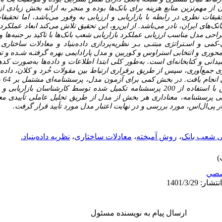
ز مهم‌ترین منابع هزینه برای بانک‌ها بوده و منجر به ارائه بخش زیادی 
قیقات نظری در رابطه با بازاریابی و ارزیابی به وفور می‌باشد، اما تح
بانک‌های ایران، نادر می‌باشد. از این‌رو، این تحقیق تلاش می‌کند ابعاد عملک
 مدل مناسب ارزیابی عملکرد بازاریابی شعب بانک‌ها با تاکید بر جنبه‌ها و 
می و اسـتراتژی مبتنـی بـر نظریه‌پردازی داده‌بنیاد و معادلات ساختاری
محوری و انتخابی استراوس و کوربین و مدل پارادایمی بهره گرفتـه شـده و ت
انی و کتابخانه‌ای است. به‌طور کلی ابتدا اطلاعات و داده‌ها به‌صورت کده
 جمع‌آوری، سپس از طریق برقراری ارتباط بین مقولات خُرد و کلان، داده‌
 انجام یافت. در بخش کمی برای آزمون مدل، پرسشنامه‌ای مشتمل بر
4
کیفی مرحله نخست پژوهش تدوین و سپس با استفاده از 200 پرسشنامه تکمیل شده توسط کارشناس
یی پرسشنامه، معناداری هر بخش از مدل از طریق تحلیل عاملی تأییدی معا
ر پی‌ال‌اس، مورد بررسی و در نهایت اعتبار مدل مورد تأیید قرار گرفت.
ی شعب بانک‌‌‌
،
روش آمیخته
،
معادلات ساختاری
،
نظریه داده‌بنیاد.
صي
ارسال پیام به نویسنده مسئول