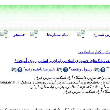
اد بانکداری اسلامی
شعب بانک‌های جمهوری اسلامی ایران بر اساس روش آمیخته*
۴
۳
۲
*
،
رسول وظیفه
،
علیرضا بافنده زنده
iaut.ac.ir
ارتباط میان مشتری و شبکه بانکی دارای نقش بسزایی بوده و موفقیت یک ب