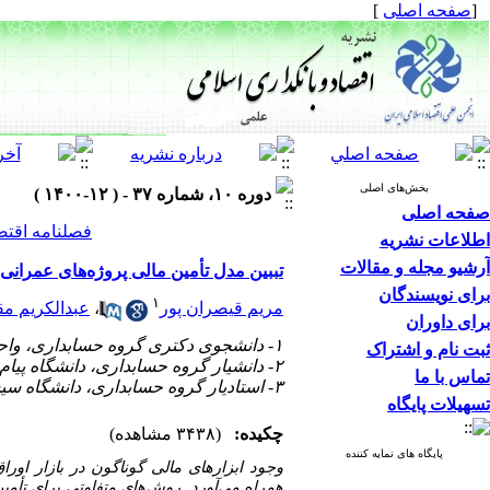
[
صفحه اصلی
]
بخش‌های اصلی
دوره ۱۰، شماره ۳۷ - ( ۱۲-۱۴۰۰ )
صفحه اصلی
فصلنامه اقتص
اطلاعات نشریه
آرشیو مجله و مقالات
تببین مدل تأمین مالی پروژه‌های عمرانی 
برای نویسندگان
۱
مریم قیصران پور
،
عبدالکریم مق
برای داوران
۱- دانشجوی دکتری گروه حسابداری، واحد زاهدان، دانشگاه آزاد اسلامی، ایران.
ثبت نام و اشتراک
۲- دانشیار گروه حسابداری، دانشگاه پیام نور، گرمسار، ایران (نویسنده مسئول) ،
تماس با ما
۳- استادیار گروه حسابداری، دانشگاه سیستان و بلوچستان، سیستان و بلوچستان، ایران.
تسهیلات پایگاه
چکیده:
(۳۴۳۸ مشاهده)
پایگاه های نمایه کننده
وجود ابزارهای مالی گوناگون در بازار اورا
همراه می‌آورد. روش‌های متفاوتی برای تأمین