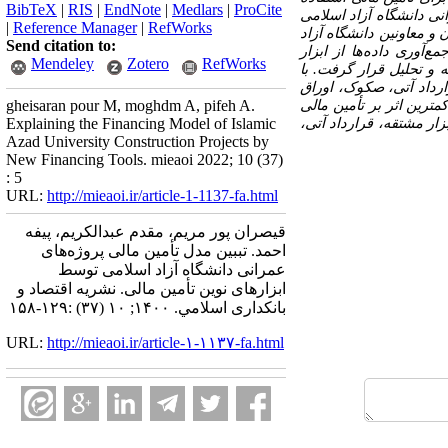
BibTeX
|
RIS
|
EndNote
|
Medlars
|
ProCite
نی دانشگاه آزاد اسلامی
|
Reference Manager
|
RefWorks
 و معاونین دانشگاه آزاد
Send citation to:
 و 145 نفر برآورد شد. در راستای جمع‌‌آوری داده‌ها از ابزار
Mendeley
Zotero
RefWorks
 و تحلیل قرار گرفت. با
ارداد آتی، صکوک، اوراق
ترین اثر بر تأمین مالی
gheisaran pour M, moghdm A, pifeh A.
زار مشتقه، قرارداد آتی،
Explaining the Financing Model of Islamic
Azad University Construction Projects by
New Financing Tools. mieaoi 2022; 10 (37)
: 5
URL:
http://mieaoi.ir/article-1-1137-fa.html
قیصران پور مریم، مقدم عبدالکریم، پیفه
احمد. تببین مدل تأمین مالی پروژه‌های
عمرانی دانشگاه آزاد اسلامی توسط
ابزارهای نوین تأمین مالی. نشریه اقتصاد و
بانکداری اسلامي. ۱۴۰۰; ۱۰ (۳۷) :۱۲۹-۱۵۸
URL:
http://mieaoi.ir/article-۱-۱۱۳۷-fa.html