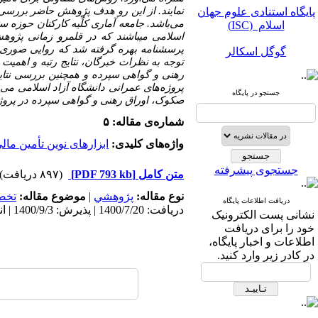
پایگاه استنادی علوم جهان
نمایند. از
این
رو هدف
پژوهش
حاضر بررسی ا
اسلام (ISC)
می‌باشد.
جامعه آماری کلّیه کارکنان حوزه س
گوگل اسکالر
پرسشنامه بهره گرفته شد که روایی صوری مورد و پایایی 9/93% تأیید و
توجه
به نظرات
خبرگان، نتایج
رتبه و اهمیت
مگ ایران
رهنی و گواهی سپرده و همچنین
بررسی نتای
پروژه‌های عمرانی دانشگاه آزاد اسلامی می‌ب
جستجو در پایگاه
نورمگز
صکوک، اوراق رهنی و گواهی سپرده در پروژه‌
شماره‌ی مقاله: ۵
سیویلیکا
واژه‌های کلیدی:
ابزارهای نوین تأمین مال
جستجوی پیشرفته
متن کامل
[PDF 793 kb]
(۸۹۷ دریافت)
نوع مقاله:
پژوهشي
|
موضوع مقاله:
تخص
دریافت اطلاعات پایگاه
دریافت: 1400/7/20 | پذیرش: 1400/9/3 | انتشار: 1400/12/10
نشانی پست الکترونیک
پایگاه استنادی علوم جهان
خود را برای دریافت
اسلام (ISC)
اطلاعات و اخبار پایگاه،
در کادر زیر وارد کنید.
گوگل اسکالر
مگ ایران