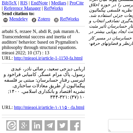
BibTeX
|
RIS
|
EndNote
|
Medlars
|
ProCite
برسی را در حوزه اخلاق
|
Reference Manager
|
RefWorks
نظریه فلسفی پیگمالیون
Send citation to:
بعات جزئی استفاده شد.
Mendeley
Zotero
RefWorks
یری تصادفی انتخاب و
ِ حسابرسان تأثیر مثبت
arbabi S, rezaee N, abdi R, pak maram A.
ایجاد پویایی بیشتر در
Transcendental success and inertia of
 حسابرسان در مسیر کار
auditors' behavior: based on Pygmalion's
ارنظر و قضاوت­های حرفه­
philosophy through structural equations.
mieaoi 2022; 10 (37) : 13
URL:
http://mieaoi.ir/article-1-1150-fa.html
اربابی دیزجی سعید، رضائی نادر، عبدی
رسول، پاک مرام عسگر. کامیابی فراخود و
اینرسی رفتارِ حسابرسان: مبتنی بر فلسفه
پیگمالیون از طریق معادلات ساختاری.
نشریه اقتصاد و بانکداری اسلامي. ۱۴۰۰;
۱۰ (۳۷) :۳۲۱-۳۴۴
URL:
http://mieaoi.ir/article-۱-۱۱۵۰-fa.html