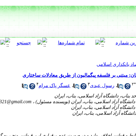
اد بانکداری اسلامی
ان: مبتنی بر فلسفه پیگمالیون از طریق معادلات ساختاری
۴
۳
۲
*
،
رسول عبدی
،
عسگر پاک مرام
b321@gmail.com
ضوابط و قوانین اخلاقی دارد و در صورت عدم برقراری ایـن قـوانین منجـر به 