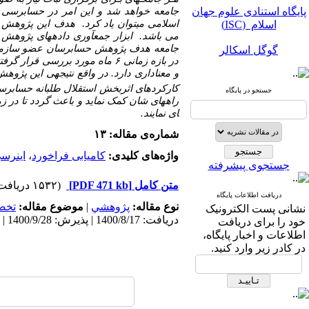
پایگاه استنادی علوم جهان
جامعه خواهد شد
و این امر در حسابرسی و
اسلام (ISC)
اسلامی می­توان یاد کرد.
هدف این پژوهش برر
می باشد. ابزار جمع­آوری داده­های پژوهش 
گوگل اسکالر
جامعه هدف پژوهش حسابرسان عضو سازما
در بازه زمانی
۶
ماه مورد بررسی قرار گرفتن
مگ ایران
و معناداری دارد. در واقع نتیجه
ی این پژوهش 
کارکردهای اثربخش استقلال طلبانه حسابرس
جستجو در پایگاه
نورمگز
راه­های شان کمک نماید و باعث گردد تا در زما
ای نمایند.
سیویلیکا
شماره‌ی مقاله: ۱۳
واژه‌های کلیدی:
کامیابی فراخورد
،
اینرس
جستجوی پیشرفته
متن کامل
[PDF 471 kb]
(۱۵۳۲ دریافت)
دریافت اطلاعات پایگاه
نوع مقاله:
پژوهشي
|
موضوع مقاله:
تخص
نشانی پست الکترونیک
دریافت: 1400/8/17 | پذیرش: 1400/9/28 | انتشار: 1400/12/10
پایگاه استنادی علوم جهان
خود را برای دریافت
اسلام (ISC)
اطلاعات و اخبار پایگاه،
در کادر زیر وارد کنید.
گوگل اسکالر
مگ ایران