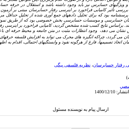
 ویژگی­های حسابرس نیز باید وجود داشته باشد و استقلال در حرفه حسا
سی تأثیر کامیابی فراخورد بر اینرسی رفتارِ حسابرسان مبتنی بر آزمون 
پرسشنامه بود که برای تحلیل داده­های جمع آوری شده از تحلیلِ حداقل مر
ن حسابرسی و موسسات حسابرسی بخش خصوصی بود که از طریق نمونه‌گ
د. براساس نتایج کسب شده مشخص گردید، کامیابی فراخورد بر اینرسی رفتار
نشان می دهد، وجود انتظارات مثبت در متن جامعه و محیط حرفه ای باعث 
ان می گردد، چراکه انگیزه های محرک می تواند به افزایش فلسفه حرفه­ای
ن اتخاذ تصمیم­ها، فارغ از هرگونه نفوذ و وابستگی­های احتمالی، اقدام به اظه
ی رفتار حسابرسان
،
نظریه فلسفی پیگی
صي
ارسال پیام به نویسنده مسئول