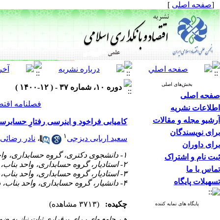
[
صفحه اصلی
]
بخش‌های اصلی
دوره ۱۰، شماره ۳۷ - ( ۱۲-۱۴۰۰ )
صفحه اصلی
فصلنامه اقتص
اطلاعات نشریه
آرشیو مجله و مقالات
کامیابی فراخود و اینرسی رفتارِ حسابرس
برای نویسندگان
۱
سعید اربابی دیزجی
،
نادر رضائی
برای داوران
۱- دانشجوی دکتری، گروه حسابداری، واحد بناب، دانشگاه آزاد اسلامی، بناب، ایران
ثبت نام و اشتراک
۲- استادیار، گروه حسابداری، واحد بناب، دانشگاه آزاد اسلامی، بناب، ایران (نویسنده مسئول) ،
تماس با ما
۳- استادیار، گروه حسابداری، واحد بناب، دانشگاه آزاد اسلامی، بناب، ایران
تسهیلات پایگاه
۴- دانشیار، گروه حسابداری، واحد بناب، دانشگاه آزاد اسلامی، بناب، ایران
چکیده:
(۳۷۱۳ مشاهده)
پایگاه های نمایه کننده
هـر جامعـه­ای بـرای برقراری ثبات نیاز به 