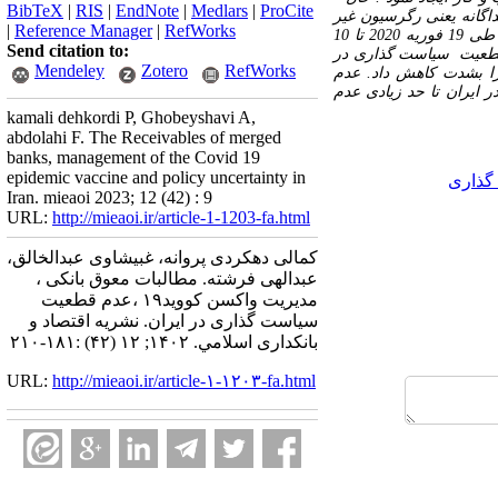
BibTeX
|
RIS
|
EndNote
|
Medlars
|
ProCite
اگانه یعنی رگرسیون غیر
|
Reference Manager
|
RefWorks
20 تا
10
Send citation to:
م قطعیت سیاست گذاری در
Mendeley
Zotero
RefWorks
عدم
 ایران تا حد زیادی عدم
kamali dehkordi P, Ghobeyshavi A,
abdolahi F. The Receivables of merged
banks, management of the Covid 19
epidemic vaccine and policy uncertainty in
Iran. mieaoi 2023; 12 (42) : 9
URL:
http://mieaoi.ir/article-1-1203-fa.html
کمالی دهکردی پروانه، غبیشاوی عبدالخالق،
عبدالهی فرشته. مطالبات معوق بانکی ،
مدیریت واکسن کووید۱۹ ،عدم قطعیت
سیاست گذاری در ایران. نشریه اقتصاد و
بانکداری اسلامي. ۱۴۰۲; ۱۲ (۴۲) :۱۸۱-۲۱۰
URL:
http://mieaoi.ir/article-۱-۱۲۰۳-fa.html