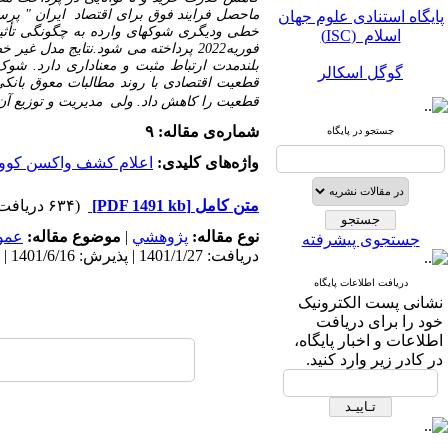
پایگاه استنادی علوم جهان
ماحصل فرایند فوق برای اقتصاد ایران
" پرس
اسلام (ISC)
خطی ودیگری شوکهای وارده به چگونگی تأثیر متغی
فوریه
2022 پرداخته
می شود.
نتایج مدل غیر 
گوگل اسکالر
بلندمدت ارتباط مثبت و معناداری دارد. شوک ناشی ازخبر کشف واکسن کوو
قطعیت اقتصادی با روند مطالبات معوق بانکی
قطعیت را کاهش داد. ولی مدیریت و توزیع آن ن
مگ ایران
شماره‌ی مقاله: ۹
جستجو در پایگاه
نورمگز
واژه‌های کلیدی:
اعلام کشف واکسن کووید 19، مدیریت واکسن، مطالبات معوق بانکی ، عدم قطعیت سیا
سیویلیکا
متن کامل
[PDF 1491 kb]
(۶۳۴ دریافت)
نوع مقاله:
پژوهشي
|
موضوع مقاله:
عمو
جستجوی پیشرفته
دریافت: 1401/1/27 | پذیرش: 1401/6/16 | انتشار: 1402/3/10
دریافت اطلاعات پایگاه
نشانی پست الکترونیک
پایگاه استنادی علوم جهان
خود را برای دریافت
اسلام (ISC)
اطلاعات و اخبار پایگاه،
در کادر زیر وارد کنید.
گوگل اسکالر
مگ ایران