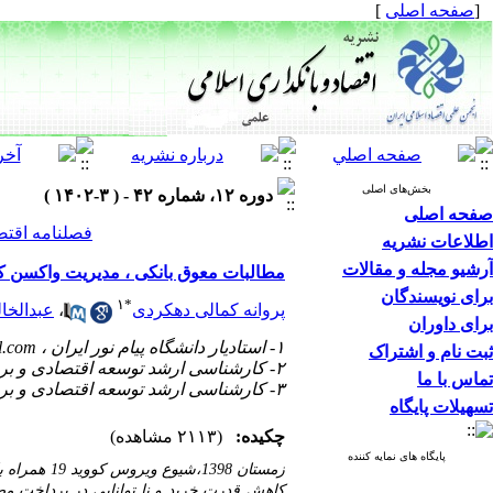
[
صفحه اصلی
]
بخش‌های اصلی
دوره ۱۲، شماره ۴۲ - ( ۳-۱۴۰۲ )
صفحه اصلی
فصلنامه اقتص
اطلاعات نشریه
آرشیو مجله و مقالات
مطالبات معوق بانکی ، مدیریت واکسن کووید19 ،عدم قطعیت سیاست گذاری د
برای نویسندگان
۱
*
پروانه کمالی دهکردی
،
عبدالخا
برای داوران
۱- استادیار دانشگاه پیام نور ایران ،
l.com
ثبت نام و اشتراک
۲- کارشناسی ارشد توسعه اقتصادی و برنامه ریزی
تماس با ما
۳- کارشناسی ارشد توسعه اقتصادی و برنامه ریزی.
تسهیلات پایگاه
چکیده:
(۲۱۱۳ مشاهده)
پایگاه های نمایه کننده
زمستان 1398،شیوع ویروس کووید 19 همراه با ساختار اقتصادی آسیب پذیر، اقتصاد کشور را بشدت در گیر کرد . تعطیلی مشاغل و کسب کار
کاهش قدرت خرید و نا توانایی در پرداخت م