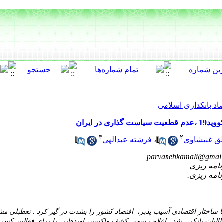
اد بانکداری اسلامی
ر ایران
۳
۲
لق غبیشاوی
،
فرشته عبدالهی
parvanehkamali@gmai
طالبات بانکی شد. اعلام رسمی کشف واکسن، امیدهایی را برای فعالین کسب 