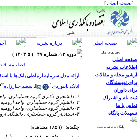
[
صفحه اصلی
]
بخش‌های اصلی
دوره ۱۳، شماره ۴۷ - ( ۵-۱۴۰۳ )
صفحه اصلی
فصلنامه اقتص
اطلاعات نشریه
آرشیو مجله و مقالات
ارائه مدل سرمایه ارتباطی بانک‌ها با است
برای نویسندگان
۲
*
۱
اتابک بایبوردی
،
سعید جبارزاده
برای داوران
۱- دانشجوی دکتری گروه حسابداری، واحد ارومیه، دانشگاه آزاد اسلامی، ارومیه، ایران
ثبت نام و اشتراک
۲- دانشیار گروه حسابداری، واحد ارومیه، دانشگاه آزاد اسلامی، ارومیه، ایران (نویسنده مسئول) ،
تماس با ما
۳- دانشیار گروه حسابداری، واحد ارومیه، دانشگاه آزاد اسلامی، ارومیه، ایران
تسهیلات پایگاه
۴- استادیار گروه حسابداری، دانشگاه ارومیه، ایران
چکیده:
(۱۸۵۹ مشاهده)
پایگاه های نمایه کننده