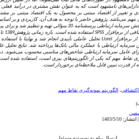
های نامشهود در صورت‌های مالی ثبت نمی‌شوند، اما در تعیین ارزش 
 دارایی‌های نامشهود است که به عنوان نقش مشتری در درآمد فعلی 
و تغییر از اقتصاد مبتنی بر محصول به یک اقتصاد مبتنی بر مشتری
ی مهم
می
باشد
.
پژوهش حاضر با توجه به هدف آن، کاربردی و بر اسا
جش سرمایه ارتباطی پرسشنامه 20
تهیه و تنظیم شد و برای پی‌ 
سؤالی
افی از
نرم‌افزار
SPSS
استفاده شده است.
بازه زمانی پژوهش1389 تا 1401 بود.
 از
نرم‌افزار
Lisrel
تحلیل عاملی
انجام شد و نهایتا با استفاده 
تأییدی
 سرمایه ارتباطی با عملکرد مالی
بانک‌ها
پرداخته شد. نتایج
تحلیل
عا
ای
عامل سرمایه ارتباطی شاخص
های
مناسبی
محسوب
می
شوند.
در
یری نقاط مهم که یکی از
الگوریتم‌های
بیزی است، استفاده شده است. ن
 از قدرت تبیین قابل ملاحظه‌ای برخوردار است.
اکتشافی
،
الگوریتم نمونه‌گیری نقاط مهم
صي
ارسال پیام به نویسنده مسئول