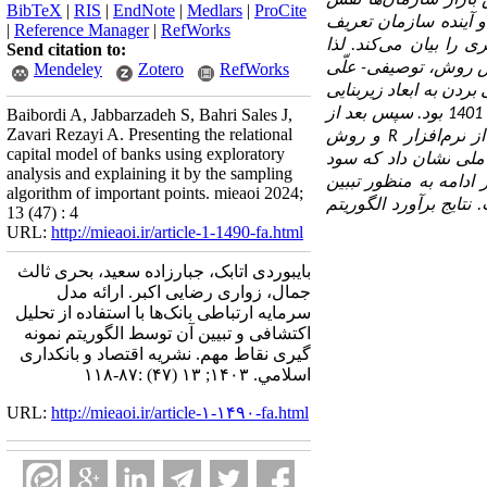
بازار سازمان‌ها نقش
BibTeX
|
RIS
|
EndNote
|
Medlars
|
ProCite
و آینده سازمان تعریف
|
Reference Manager
|
RefWorks
 را بیان می‌کند. لذا
Send citation to:
س روش، توصیفی- علّی
RefWorks
Zotero
Mendeley
بردن به ابعاد زیربنایی
سپس بعد از
Baibordi A, Jabbarzadeh S, Bahri Sales J,
Zavari Rezayi A. Presenting the relational
از
نرم‌افزار
R
و روش
capital model of banks using exploratory
ملی
نشان داد که سود
analysis and explaining it by the sampling
 ادامه به منظور تببین
algorithm of important points. mieaoi 2024;
تایج برآورد الگوریتم
13 (47) : 4
URL:
http://mieaoi.ir/article-1-1490-fa.html
بایبوردی اتابک، جبارزاده سعید، بحری ثالث
جمال، زواری رضایی اکبر. ارائه مدل
سرمایه ارتباطی بانک‌ها با استفاده از تحلیل
اکتشافی و تبیین آن توسط الگوریتم نمونه
گیری نقاط مهم. نشریه اقتصاد و بانکداری
اسلامي. ۱۴۰۳; ۱۳ (۴۷) :۸۷-۱۱۸
URL:
http://mieaoi.ir/article-۱-۱۴۹۰-fa.html