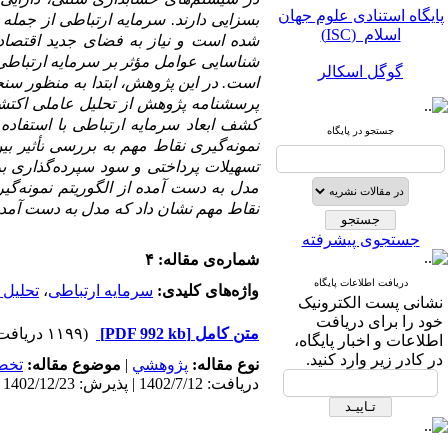
در سیستم‌های حسابداری سنتی، دارایی‌
پایگاه استنادی علوم جهان
بسزایی دارند. سرمایه ارتباطی از جمله
اسلام (ISC)
شده است و نیاز به فضای جدید اقتصادی 
شناسایی عوامل
بر سرمایه ارتباط
مؤثر
گوگل اسکالر
است
.
در این پژوهش، ابتدا به منظور سن
مگ ایران
پرسشنامه پژوهش از تحلیل عاملی اکتش
کشف ابعاد سرمایه ارتباطی با استفاده
جستجو در پایگاه
نورمگز
نمونه‌گیری
نقاط مهم
به بررسی
بین
تأثیر
تسهیلات پرداختی و سود
سپرده‌گذاری
بر
سیویلیکا
مدل به دست آمده از الگوریتم نمونه‌گ
نقاط مهم نشان داد که مدل به دست آمده
جستجوی پیشرفته
شماره‌ی مقاله: ۴
دریافت اطلاعات پایگاه
واژه‌های کلیدی:
سرمایه ارتباطی
،
تحلیل 
نشانی پست الکترونیک
پایگاه استنادی علوم جهان
خود را برای دریافت
متن کامل
[PDF 992 kb]
(۱۱۹۹ دریافت)
اسلام (ISC)
اطلاعات و اخبار پایگاه،
در کادر زیر وارد کنید.
نوع مقاله:
پژوهشي
|
موضوع مقاله:
تخص
گوگل اسکالر
دریافت: 1402/7/12 | پذیرش: 1402/12/23 | انتشار: 1403/5/10
مگ ایران