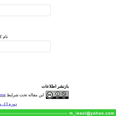
نورمگز
سیویلیکا
نام ک
بازنشر اطلاعات
این مقاله تحت شرایط
ense
دوره 13، شماره 47 - ( 5-1403 )