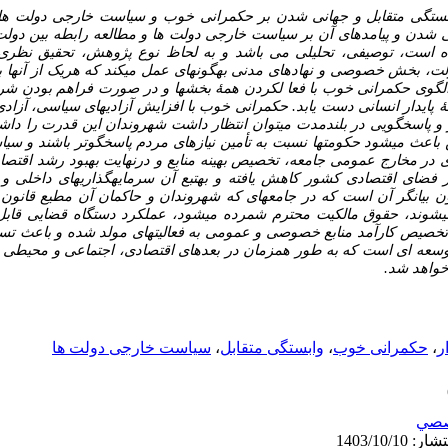
ستگی متقابل و جهانی شدن بر حکمرانی خوب و سیاست خارجی دولت ها ب
نی شدن و پیامدهای آن بر سیاست خارجی دولت ها و
مطالعه رابطه بین دو
ه است،
توصیفی، تحلیلی می باشد و به لحاظ نوع پژوهش، تحقیق نظری
لت، بخش
خصوصی
و
نهادهای
مدنی
به­گونه­ای
عمل
می­کند
که
هریک
از
آنها
ب
لگوی
حکمرانی
خوب
با فعا
لکردن
همۀ
بخش­ها
و
در
صورت
فراهم بودن
شرا
ۀ
پایدار
انسانی
دست
یابد. حکمرانی
خوب
با
افزایش
آزادیهای سیاسی،
آزادی
و
پاسخگویی در
بلندمدت
می­توان
انتظار
داشت
شهروندان
این قدرت
را
داشت
باعث
می­شود حکومت­ها
نسبت
به
تأمین
نیازهای
مردم
پاسخگوتر باشند
و
سیاس
ی
در
مخارج عمومی
جامعه،
تخصیص
بهینه
منابع
و
درنهایت بهبود
رشد
اقتصا
فضای
اقتصادی کشور
کاهش
یافته
و
به­تبع
آن
سرمایه­گذاری­های داخلی
و
ن
بیانگر
آن
است
که در
جامعه­ای
که
شهروندان
و
حاکمان
آن
مطیع قانون
ی­شوند،
حقوق
مالکیت محترم
شمرده
می­شود،
عملکرد دستگاه
قضایی قابل
تخصیص
کارآمد
منابع خصوصی
و
عمومی
به
فعالیت­های
مولد
شده
و باعث
تسر
توسعه ای است که به طور همزمان در بعد‌های اقتصادی، اجتماعی و محیطی 
خواهد شد.
ر
،
حکمرانی خوب
،
وابستگی متقابل
،
سیاست خارجی دولت ها
صي