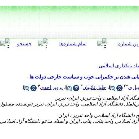
اد بانکداری اسلامی
جهانی شدن بر حکمرانی خوب و سیاست خارجی دولت ها
۴
۳
۲
*
باری
،
جلیل نائبیان
،
پرویز احدی