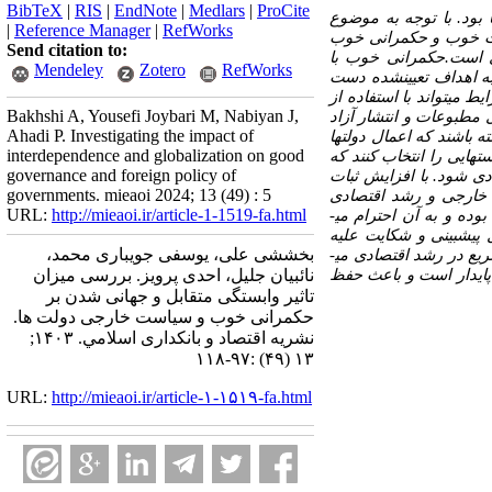
BibTeX
|
RIS
|
EndNote
|
Medlars
|
ProCite
ود. با توجه به موضوع
|
Reference Manager
|
RefWorks
لت خوب و حکمرانی خوب
Send citation to:
 است.
حکمرانی
خوب
با
Mendeley
Zotero
RefWorks
ه
اهداف تعیین­شده
دست
یط
می­تواند
با
استفاده
از
Bakhshi A, Yousefi Joybari M, Nabiyan J,
مطبوعات
و
انتشار
آزاد
Ahadi P. Investigating the impact of
ه
باشند
که
اعمال
دولتها
interdependence and globalization on good
ت­هایی
را
انتخاب
کنند
که
governance and foreign policy of
دی
شود
.
با
افزایش
ثبات
governments. mieaoi 2024; 13 (49) : 5
خارجی
و
رشد
اقتصادی
URL:
http://mieaoi.ir/article-1-1519-fa.html
بوده
و
به
آن
احترام
می­
پیش­بینی
و
شکایت
علیه
بخششی علی، یوسفی جویباری محمد،
یع
در
رشد
اقتصادی
می­
پایدار است و باعث حفظ
نائبیان جلیل، احدی پرویز. بررسی میزان
تاثیر وابستگی متقابل و جهانی شدن بر
حکمرانی خوب و سیاست خارجی دولت ها.
نشریه اقتصاد و بانکداری اسلامي. ۱۴۰۳;
۱۳ (۴۹) :۹۷-۱۱۸
URL:
http://mieaoi.ir/article-۱-۱۵۱۹-fa.html