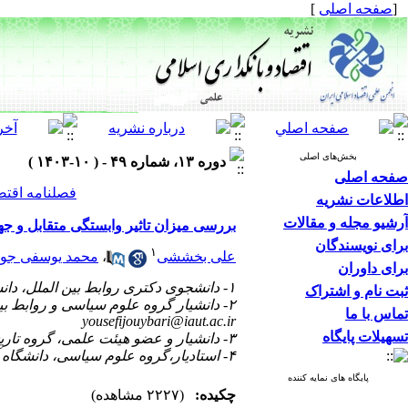
[
صفحه اصلی
]
بخش‌های اصلی
دوره ۱۳، شماره ۴۹ - ( ۱۰-۱۴۰۳ )
صفحه اصلی
فصلنامه اقتص
اطلاعات نشریه
آرشیو مجله و مقالات
بررسی میزان تاثیر وابستگی متقابل و 
برای نویسندگان
۱
علی بخششی
،
محمد یوسفی جوی
برای داوران
۱- دانشجوی دکتری روابط بین الملل، دانشگاه آزاد اسلامی، واحد تبریز، ایران- تبریز.
ثبت نام و اشتراک
۲- دانشیار گروه علوم سیاسی و روابط بین‌الملل دانشگاه آزاد اسلامی، واحد تبریز، ایران، تبریز (نویسنده مسئول) ،
تماس با ما
yousefijouybari@iaut.ac.ir
تسهیلات پایگاه
۳- دانشیار و عضو هیئت علمی، گروه تاریخ دانشگاه ازاد اسلامی واحد تبریز ، ایران
۴- استادیار،گروه علوم سیاسی، دانشگاه آزاد اسلامی واحد بناب، بناب، ایران و استاد مدعو دانشگاه آزاد اسلامی واحد تبریز.
پایگاه های نمایه کننده
چکیده:
(۲۲۲۷ مشاهده)