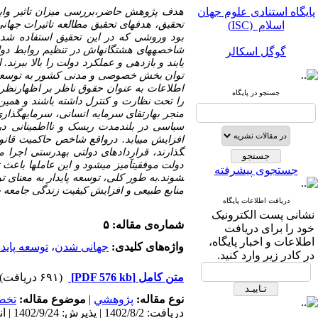
پایگاه استنادی علوم جهان
هدف پژوهش حاضر،بررسی میزان تاثیر واب
اسلام (ISC)
تحقیق، هدف
های تحقیق
مطالعه تاثیرات جها
بود وروشی که در این تحقیق استفاده شد
گوگل اسکالر
شاخصه­های
هشتگانه­اش
در
تنظیم
روابط
دو
یابند
و
بازدهی
و
عملکرد
دولت
را
بالا
ببرند.
ا
مگ ایران
توان
بخش خصوصی
و
مدنی
کشور
به
توسع
اطلاعات به
عنوان
حقوق
ناظر
بر
اظهارنظر
جستجو در پایگاه
نورمگز
را
تحت نظارت
و
کنترل
داشته
باشند
و
همین
منجر
بهارتقای
سرمایه
انسانی،
سرمایه­گذار
سیویلیکا
سیاسی در
بلندمدت
ریسک
و
نااطمینانی
در
افزایش
می­یابد
.
درواقع
شاخص
حاکمیت
قانو
گذارند،
قراردادهای دولتی
به­درستی
اجرا
م
دولت
موفقیت­آمیز می­شود
و
این
عامل­ها
باعث
جستجوی پیشرفته
شوند.به طور کلی، توسعه پایدار به معنای 
منابع طبیعی و افزایش کیفیت زندگی جامعه 
دریافت اطلاعات پایگاه
نشانی پست الکترونیک
شماره‌ی مقاله: ۵
پایگاه استنادی علوم جهان
خود را برای دریافت
اسلام (ISC)
اطلاعات و اخبار پایگاه،
واژه‌های کلیدی:
جهانی شدن
،
توسعه پایدا
در کادر زیر وارد کنید.
گوگل اسکالر
متن کامل
[PDF 576 kb]
(۶۹۱ دریافت)
مگ ایران
نوع مقاله:
پژوهشي
|
موضوع مقاله:
تخص
دریافت: 1402/8/2 | پذیرش: 1402/9/24 | انتشار: 1403/10/10