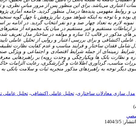
سات اعتباری می‌باشد. برای این منظور پس از مرور مبانی نظری، و 
رفی و روابط مفهومی پدیده‌ها درمدل منظور گردید. جامعه آماری پژ
وده و با توجه به اینکه شواهد مورد نیاز پژوهش با چهل گویه سنج
 شده، نمونه لازم به تعداد چهار صد و دو نفر انتخاب گردید. در ادامه
)الگوهای فرضی از ارتباطات مستقیم و غیر مستقیم در میان یک مجموعه از متغیر
مورد بررسی و آزمون قرار گرفت. متغیر های مذکور در قالب 12 سازه و مولفه در 
ل عاملی اکتشافی و برای بررسی اعتبار و روایی از تحلیل عاملی تای
دل شامل فقدان ساختار و فرایند مناسب و عدم کفایت نظارت تطبیقی 
رایط زمینه‌ای از جمله شرایط اقتصادی و اجتماعی و ویژگی صنع
ره و نظارت بانک ها ویکپارچگی و وحدت رویه) بر راهبردهایی مع
ررات مناسب، گردآوری اطلاعات و گزارشگری، رعایت الزامات حاک
 سوی دیگر توجه به راهبردهای مذکور منجربه ثبات و سلامت بانکی به ع
مدل سازی معادلات ساختاری
،
تحلیل عاملی اکتشافی
،
تحلیل عاملی تا
صي