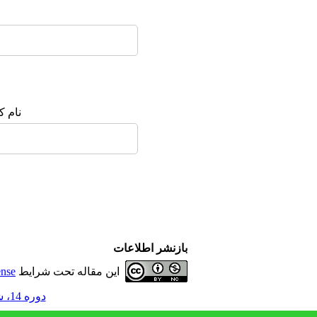
نورمگز
سیویلیکا
نام ک
بازنشر اطلاعات
این مقاله تحت شرایط
ense
دوره 14، شماره 51 - ( 3-1404 )