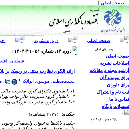
[
صفحه اصلی
]
بخش‌های اصلی
دوره ۱۴، شماره ۵۱ - ( ۳-۱۴۰۴ )
صفحه اصلی
فصلنامه اقتص
اطلاعات نشریه
آرشیو مجله و مقالات
ارائه الگوی نظارت مبتنی بر ریسک بر با
برای نویسندگان
۱
سیدمصطفی موسوی ایوانکی
،
م
برای داوران
۱- دانشجوی دکترای گروه مدیریت مالی ، واحد تهران مرکزی, دانشگاه آزاد اسلامی، تهران ، ایران
ثبت نام و اشتراک
۲- دانشیار گروه مدیریت مالی،واحد تهران مرکزی، دانشگاه آزاد اسلامی، تهران، ایران (نویسنده مسئول) ،
تماس با ما
۳- استادیار گروه مدیریت بازرگانی،واحد تهران مرکزی، دانشگاه آزاد اسلامی، تهران، ایران
تسهیلات پایگاه
چکیده:
(۲۱۷۷ مشاهده)
پایگاه های نمایه کننده
چکیده بانک‌ها به‌عنوان واسطه‌گر وجوه،
طریق حفظ منافع سپرده‌گذاران، اعتماد و