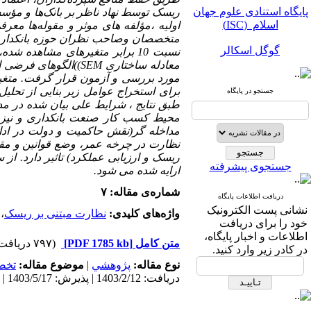
پایگاه استنادی علوم جهان
ریسک توسط نهاد ناظر بر بانک‌ها و مؤس
اسلام (ISC)
اولیه ،مؤلفه های موثر و مقوله‌ها مع
متخصصان وصاحب نظران حوزه بانکداری ب
گوگل اسکالر
نسبت 10 برابر متغیرهای مشاهده
معادله ساختاری SEM)
مگ ایران
برای استخراج عوامل زیر بنایی از تحلی
جستجو در پایگاه
نورمگز
طبق نتایج ، شرایط علی بیان شده در م
محیط کسب کار صنعت بانکداری و نیز ش
سیویلیکا
مداخله گر(نقش حاکمیت و دولت در ادا
نظارت در چرخه عمر، وضع قوانین و مق
ریسک و ارزیابی عملکرد) تاثیر دارد. از
جستجوی پیشرفته
ارایه شده می شود.
شماره‌ی مقاله: ۷
دریافت اطلاعات پایگاه
نشانی پست الکترونیک
واژه‌های کلیدی:
نظارت مبتنی بر ریسک
،
پایگاه استنادی علوم جهان
خود را برای دریافت
اسلام (ISC)
اطلاعات و اخبار پایگاه،
متن کامل
[PDF 1785 kb]
(۷۹۷ دریافت)
در کادر زیر وارد کنید.
گوگل اسکالر
نوع مقاله:
پژوهشي
|
موضوع مقاله:
تخص
دریافت: 1403/2/12 | پذیرش: 1403/5/17 | انتشار: 1404/3/5
مگ ایران