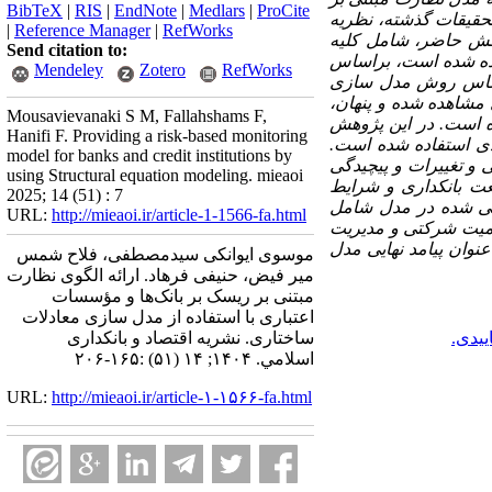
BibTeX
|
RIS
|
EndNote
|
Medlars
|
ProCite
تحقیقات گذشته، نظریه
|
Reference Manager
|
RefWorks
وهش حاضر، شامل کلیه
Send citation to:
یده شده است، براساس
Mendeley
Zotero
RefWorks
 بر اساس روش مدل سازی
های مشاهده شده و پنهان،
Mousavievanaki S M, Fallahshams F,
ساختار مدل تعریف شده است. در این پژوهش
Hanifi F. Providing a risk-based monitoring
یدی استفاده شده است.
model for banks and credit institutions by
و تغییرات و پیچیدگی
using Structural equation modeling. mieaoi
ت بانکداری و شرایط
2025; 14 (51) : 7
رفی شده در مدل شامل
URL:
http://mieaoi.ir/article-1-1566-fa.html
میت شرکتی و مدیریت
نوان پیامد نهایی مدل
موسوی ایوانکی سیدمصطفی، فلاح شمس
میر فیض، حنیفی فرهاد. ارائه الگوی نظارت
مبتنی بر ریسک بر بانک‌ها و مؤسسات
اعتباری با استفاده از مدل سازی معادلات
ییدی.
ساختاری. نشریه اقتصاد و بانکداری
اسلامي. ۱۴۰۴; ۱۴ (۵۱) :۱۶۵-۲۰۶
URL:
http://mieaoi.ir/article-۱-۱۵۶۶-fa.html