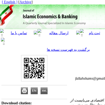
[ English ]
]
Archive
[
برگشت به فهرست نسخه ها
fallahshams@gmai
 اقتصادی می‌بایست از
Download citation:
یه مدل نظارت مبتنی بر