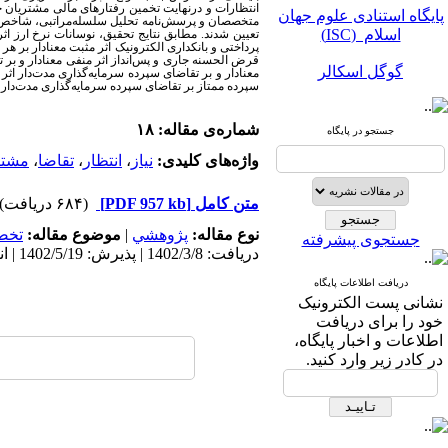
پایگاه استنادی علوم جهان
انتظارات و درنهایت تخمین رفتارهای مالی مشتریان حق
متخصصان و پرسش
نامه تحلیل سلسله
مراتبی، شاخص
اسلام (ISC)
تعیین شدند. مطابق نتایج تحقیق، نوسانات نرخ ارز ا
پرداختی و بانکداری الکترونیک اثر مثبت معنادار بر 
قرض الحسنه جاری و پس
انداز اثر منفی معنادار و ب
گوگل اسکالر
معنادار و بر تقاضای سپرده سرمایه
گذاری مدت
دار اثر
سپرده ممتاز بر تقاضای سپرده سرمایه
گذاری مدت
دار
مگ ایران
شماره‌ی مقاله: ۱۸
جستجو در پایگاه
نورمگز
واژه‌های کلیدی:
نیاز
،
انتظار
،
تقاضا
،
مشتر
سیویلیکا
متن کامل
[PDF 957 kb]
(۶۸۴ دریافت)
نوع مقاله:
پژوهشي
|
موضوع مقاله:
تخص
جستجوی پیشرفته
دریافت: 1402/3/8 | پذیرش: 1402/5/19 | انتشار: 1402/7/10
دریافت اطلاعات پایگاه
نشانی پست الکترونیک
پایگاه استنادی علوم جهان
خود را برای دریافت
اسلام (ISC)
اطلاعات و اخبار پایگاه،
در کادر زیر وارد کنید.
گوگل اسکالر
مگ ایران