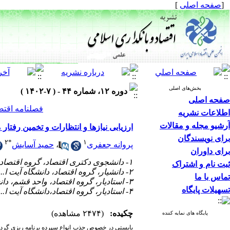
[
صفحه اصلی
]
بخش‌های اصلی
دوره ۱۲، شماره ۴۴ - ( ۷-۱۴۰۲ )
صفحه اصلی
فصلنامه اقتص
اطلاعات نشریه
آرشیو مجله و مقالات
ارزیابی نیازها و انتظارات و تخمین رفتار
برای نویسندگان
۲
*
۱
پروانه جعفری
،
حمید آسایش
برای داوران
۱- دانشجوی دکتری اقتصاد، گروه اقتصاد ، واحد الیگودرز، دانشگاه آزاد اسلامی، الیگودرز، ایران
ثبت نام و اشتراک
۲- دانشیار، گروه اقتصاد، دانشگاه آیت ا...بروجردی، بروجرد، ایران (نویسنده مسئول) ،
تماس با ما
۳- استادیار، گروه اقتصاد، واحد قشم، دانشگاه آزاد اسلامی، قشم، ایران
تسهیلات پایگاه
۴- استادیار، گروه اقتصاد،دانشگاه آیت ا.. بروجردی، بروجرد، ایران
چکیده:
(۲۴۷۴ مشاهده)
پایگاه های نمایه کننده
بایستی در خصوص جذب انواع سپرده برنامه ریزی گردد 