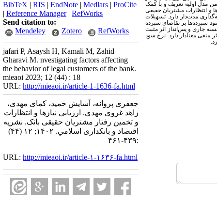
من مدل اولیه تعریف و با کمک
ProCite
|
Medlars
|
EndNote
|
RIS
|
BibTeX
زها و انتظارات مشتریان حقیقی
|
Reference Manager
|
RefWorks
گذاری مدت
دار دارد. تسهیلات
Send citation to:
سود سپرده
ها بر تقاضای سپرده
لحسنه جاری و پس
انداز اثر مثبت
Mendeley
Zotero
RefWorks
اثر منفی معنادار دارد. نرخ سود
د.
jafari P, Asaysh H, Kamali M, Zahid
Gharavi M. nvestigating factors affecting
the behavior of legal customers of the bank.
mieaoi 2023; 12 (44) : 18
URL:
http://mieaoi.ir/article-1-1636-fa.html
جعفری پروانه، آسایش حمید، کمای مهدی،
زاهد غروی مهدی. ارزیابی نیازها و انتظارات
و تخمین رفتار مشتریان حقیقی بانک. نشریه
اقتصاد و بانکداری اسلامي. ۱۴۰۲; ۱۲ (۴۴)
:۴۳۹-۴۶۱
URL:
http://mieaoi.ir/article-۱-۱۶۳۶-fa.html