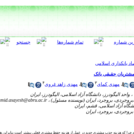
اد بانکداری اسلامی
 مشتریان حقیقی بانک
۴
۳
،
مهدی کمای
،
مهدی زاهد غروی
mid.asayesh@abru.ac.ir
چرا که هزینه جذب مشتری جدید در عمل از هزینه حفظ مشتری فعلی بیشتر است بنابراین هدف