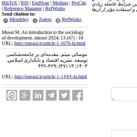
BibTeX
|
RIS
|
EndNote
|
Medlars
|
ProCite
ین شرایط فاصله زیادی
|
Reference Manager
|
RefWorks
 استفاده مؤثر از آن‌ها
Send citation to:
Mendeley
Zotero
RefWorks
Musai M. An introduction to the sociology
of development. mieaoi 2024; 13 (47) : 18
URL:
http://mieaoi.ir/article-1-1676-fa.html
موسائی میثم. مقدمه‌ای بر جامعه‌شناسی
توسعه. نشریه اقتصاد و بانکداری اسلامي.
۱۴۰۳; ۱۳ (۴۷) :۴۲۹-۴۳۶
URL:
http://mieaoi.ir/article-۱-۱۶۷۶-fa.html