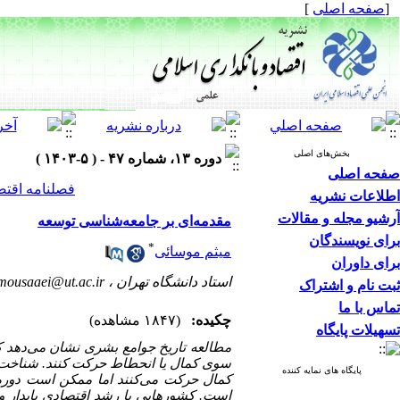
[
صفحه اصلی
]
بخش‌های اصلی
دوره ۱۳، شماره ۴۷ - ( ۵-۱۴۰۳ )
صفحه اصلی
فصلنامه اقتص
اطلاعات نشریه
آرشیو مجله و مقالات
مقدمه‌ای بر جامعه‌شناسی توسعه
برای نویسندگان
*
میثم موسائی
برای داوران
استاد دانشگاه تهران ،
mousaaei@ut.ac.ir
ثبت نام و اشتراک
تماس با ما
چکیده:
(۱۸۴۷ مشاهده)
تسهیلات پایگاه
مطالعه تاریخ جوامع بشری نشان می‌دهد ک
سوی کمال یا انحطاط حرکت کنند. شناخت ای
پایگاه های نمایه کننده
کمال حرکت می‌کنند اما ممکن است دوره‌ه
است. کشورهایی با رشد اقتصادی پایدار و