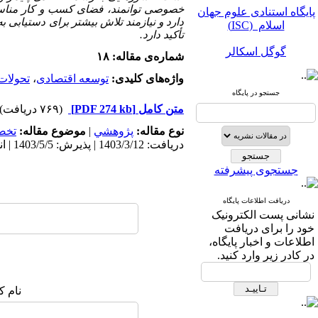
پایگاه استنادی علوم جهان
خصوصی توانمند، فضای کسب و کار مناسب 
اسلام (ISC)
دارد و نیازمند تلاش بیشتر برای دستیابی 
تأکید دارد.
گوگل اسکالر
شماره‌ی مقاله: ۱۸
مگ ایران
واژه‌های کلیدی:
توسعه اقتصادی
،
تحولات
جستجو در پایگاه
نورمگز
متن کامل
[PDF 274 kb]
(۷۶۹ دریافت)
سیویلیکا
نوع مقاله:
پژوهشي
|
موضوع مقاله:
تخص
دریافت: 1403/3/12 | پذیرش: 1403/5/5 | انتشار: 1403/5/10
جستجوی پیشرفته
دریافت اطلاعات پایگاه
نشانی پست الکترونیک
پایگاه استنادی علوم جهان
خود را برای دریافت
اسلام (ISC)
اطلاعات و اخبار پایگاه،
در کادر زیر وارد کنید.
گوگل اسکالر
نام ک
مگ ایران