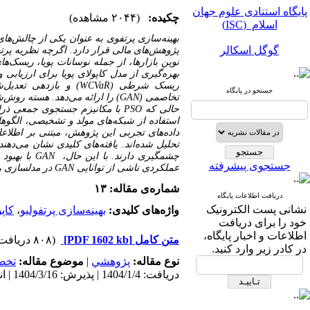
پایگاه استنادی علوم جهان
چکیده:
(۲۰۴۴ مشاهده)
اسلام (ISC)
بهینه‌سازی پرتفوی به عنوان یکی از چالش‌های
گوگل اسکالر
پژوهش‌های مالی قرار دارد. اگرچه نظریه پر
نوین بازارها، از جمله نوسانات پویا، ریسک‌
مگ ایران
بهره‌گیری از مدل کاپولای پویا برای ارزیاب
ریسک شرطی
(WCVaR)
و بازدهی تعدیل‌ش
جستجو در پایگاه
نورمگز
تخاصمی
(GAN)
را ارائه می‌دهد. هسته روش‌ش
حالی که
PSO
با مکانیزم جستجوی جمعی ذرات
استفاده از شبکه‌های مولد و تشخیصی، الگوهای
سیویلیکا
داده‌های تجربی این پژوهش، مبتنی بر اطلا
تحلیل شده‌اند. یافته‌های کلیدی نشان می‌دهن
چشمگیری دارند. با این حال،
GAN
با بهبود
جستجوی پیشرفته
عملکردی ناشی از توانایی
GAN
در مدلسازی ر
شماره‌ی مقاله: ۱۳
دریافت اطلاعات پایگاه
نشانی پست الکترونیک
واژه‌های کلیدی:
بهینه‌سازی پرتفولیو
،
کاپو
پایگاه استنادی علوم جهان
خود را برای دریافت
اسلام (ISC)
اطلاعات و اخبار پایگاه،
متن کامل
[PDF 1602 kb]
(۸۰۸ دریافت)
در کادر زیر وارد کنید.
گوگل اسکالر
نوع مقاله:
پژوهشي
|
موضوع مقاله:
تخص
دریافت: 1404/1/4 | پذیرش: 1404/3/16 | انتشار: 1404/7/10
مگ ایران