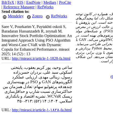
BibTeX
|
RIS
|
EndNote
|
Medlars
|
ProCite
|
Reference Manager
|
RefWorks
Send citation to:
ک، همواره در کانون توجه
Mendeley
Zotero
RefWorks
شکل داد، اما پیچیدگی‌های
ساخته است. این پژوهش با
Saee V, Pourkarim Y, Paytakhti oskoii S,
دترین حالت ارزش در معرض
Baradaran Hassanzadeh R, zeynali M.
(PSO
و شبکه‌های مولد
رتفوی‌های بهینه است. در
Innovative Stock Portfolio Optimization: An
WC
کاوش می‌کند،
GAN
با
Integrated Approach Using PSO Algorithm
 بحرانی طراحی می‌نماید.
and Worst-Case CVaR with Dynamic
 محیط
Python
پردازش و
Copula for Enhanced Performance. mieaoi
فوی با وزن برابر، برتری
2025; 14 (52) : 13
نشان می‌دهد. این شکاف
URL:
http://mieaoi.ir/article-1-1828-fa.html
ار است.
ساعی وحید، پور کریم یعقوب، پایتختی
اسکوئی سید علی، بردران حسن‌زاده
رسول، زینالی مهدی. ارزیابی عملکرد
الگوریتم‌های GAN و PSO در بهینه‌سازی
چندهدفه پرتفولیو سهام: تعادل همزمان بین
حداکثرسازی نسبت شارپ و حداقل‌سازی
ریسک WCVaR. نشریه اقتصاد و بانکداری
اسلامي. ۱۴۰۴; ۱۴ (۵۲) :۳۱۳-۳۵۰
URL:
http://mieaoi.ir/article-۱-۱۸۲۸-fa.html