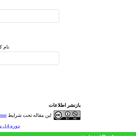
نورمگز
سیویلیکا
نام ک
بازنشر اطلاعات
این مقاله تحت شرایط
ense
دوره 14، شماره 52 - ( 7-1404 )