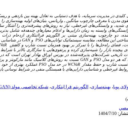
 کلیدی در مدیریت سرمایه، با هدف دستیابی به تعادل بهینه بین بازدهی و ریس
تفوی مدرن
با معرفی چارچوب میانگین ـ واریانس، بنیان‌های اولیه بهینه‌سازی را 
های شدید، و وابستگی‌های غیرخطی، نیاز به روش‌های پیشرفته‌تری را آشکار 
ی وابستگی‌های وابسته به زمان دارایی‌ها و ادغام معیارهای چندهدفه شامل ب
ده، دو چارچوب بهینه‌سازی مبتنی بر الگوریتم فراابتکاری ازدحام ذرات
)
ناختی این مطالعه، مقایسه سیستماتیک توانایی‌های
PSO
و
GAN
در شناسایی پ
، فضای راه‌حل‌ها را با تمرکز بر بهبود همزمان نسبت شارپ و کاهش
VaR
 پیچیده بازار را شبیه‌سازی کرده و پرتفوی‌هایی با سازگاری بالاتر با شرایط
عات تاریخی شرکت‌های پذیرفته‌شده در بورس اوراق بهادار تهران است که در
د که هر دو مدل
PSO
و
GAN
نسبت به روش‌های کلاسیک مانند مارکویتز و پرت
 نسبت شارپ و حفظ مقدار
WCVaR
در حد مدل
PSO
عملکرد بهتری از خود 
وابط غیرخطی و شناسایی دارایی‌های با همبستگی منفی در شرایط نوسانی باز
لای پویا
،
بهینه‌سازی
،
الگوریتم فرا ابتکاری
،
شبکه‌ تخاصمی مولد (GAN)
صي