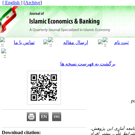
[ English ]
]
Archive
[
برگشت به فهرست نسخه ها
p
جامعه آماری این پژوهش،
Download citation:
رایط علّی، بیشتر افراد