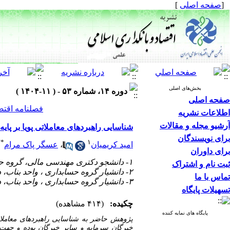
[
صفحه اصلی
]
بخش‌های اصلی
دوره ۱۴، شماره ۵۳ - ( ۱۱-۱۴۰۴ )
صفحه اصلی
فصلنامه اقتص
اطلاعات نشریه
آرشیو مجله و مقالات
شناسایی راهبردهای معاملاتی پویا بر پای
برای نویسندگان
۲
*
۱
امید کریمیان
،
عسگر پاک مرام
برای داوران
۱- دانشجو دکتری مهندسی مالی، گروه حسابداری و مدیریت، واحد مراغه، دانشگاه آزاد اسلامی، مراغه، ایران
ثبت نام و اشتراک
۲- دانشیار گروه حسابداری ، واحد بناب، دانشگاه آزاد اسلامی ، بناب، ایران (نویسنده مسئول) ،
تماس با ما
۳- دانشیار گروه حسابداری ، واحد بناب، دانشگاه آزاد اسلامی ، بناب، ایران
تسهیلات پایگاه
چکیده:
(۴۱۴ مشاهده)
پایگاه های نمایه کننده
پژوهش حاضر به شناسایی راهبردهای معاملاتی
خبرگان سرمایه و سایر خبرگان بوده و جهت گ