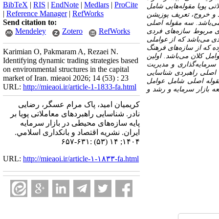
BibTeX
|
RIS
|
EndNote
|
Medlars
|
ProCite
تی پویا مقوله‌هایی شامل
|
Reference Manager
|
RefWorks
د و خروج، تعریف پوزیشن
Send citation to:
می‌باشد. سه مقوله اصلی
Mendeley
Zotero
RefWorks
ای مربوط سازه‌های فردی
ی می‌باشد که از عواملی
ه که از سازه‌های فرهنگ
Karimian O, Pakmaram A, Rezaei N.
مل کلان می‌باشد. اولین
Identifying dynamic trading strategies based
سرمایه‌گذاری و مدیریت
on environmental structures in the capital
ه اصلی راهبردی شناسایی
market of Iran. mieaoi 2026; 14 (53) : 23
مقوله اصلی شامل عوامل
URL:
http://mieaoi.ir/article-1-1833-fa.html
 بازار سرمایه و رشد و
کریمیان امید، پاک مرام عسگر، رضایی
نادر. شناسایی راهبردهای معاملاتی پویا بر
پایه سازه‌های محیطی در بازار سرمایه
ایران. نشریه اقتصاد و بانکداری اسلامي.
۱۴۰۴; ۱۴ (۵۳) :۶۳۱-۶۵۷
URL:
http://mieaoi.ir/article-۱-۱۸۳۳-fa.html