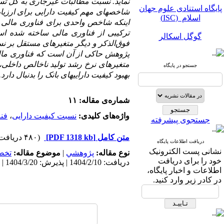
نماید. نسبت مطالبات غیر­جاری به کل تسه
پایگاه استنادی علوم جهان
شاخص­های مهم کیفیت دارایی برای ارزیاب
اسلام (ISC)
اینکه شاخص واحدی برای فناوری مالی و
گوگل اسکالر
ترکیبی از فناوری مالی ساخته شده است
مگ ایران
پژوهش حاکی از آن است که فناوری مالی ت
متغیر­های نرخ رشد تولید ناخالص داخل
جستجو در پایگاه
نورمگز
بهبود کیفیت دارایی­های بانک را بدنبال دا
سیویلیکا
شماره‌ی مقاله: ۱۱
واژه‌های کلیدی:
نسبت کیفیت دارایی
،
فن
جستجوی پیشرفته
متن کامل
[PDF 1318 kb]
(۴۸۰ دریافت)
دریافت اطلاعات پایگاه
نشانی پست الکترونیک
نوع مقاله:
پژوهشي
|
موضوع مقاله:
تخص
پایگاه استنادی علوم جهان
خود را برای دریافت
دریافت: 1404/2/10 | پذیرش: 1404/3/20 | انتشار: 1405/3/10
اسلام (ISC)
اطلاعات و اخبار پایگاه،
در کادر زیر وارد کنید.
گوگل اسکالر
مگ ایران