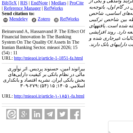
ایند وام­دهی و یکی از
BibTeX
|
RIS
|
EndNote
|
Medlars
|
ProCite
ر گام اول، باتوجه‌به
|
Reference Manager
|
RefWorks
Send citation to:
لفه‌های اساسی، شاخص
Mendeley
Zotero
RefWorks
بطه بین شاخص ترکیبی
 مستقل بر نسبت کیفیت دارایی در 17 بانک ایرانی در بازه زمانی ۱۴۰۱- ۱۳۹۵ پرداخته شده است. یافته­های
Beiranvand A, Hassanvand P. The Effect Of
ه دارد. روند افزایشی
Financial Innovation In The Banking
لبات غیر­جاری شده و
System On The Quality Of Assets In The
دارایی­های بانک دارند.
Iranian Banking Sector. mieaoi 2026; 15
(54) : 11
URL:
http://mieaoi.ir/article-1-1851-fa.html
بیرانوند امین، حسنوند پردیس. اثر نوآوری
مالی در نظام بانکی بر کیفیت دارایی‌های
بخش بانکی ایران. نشریه اقتصاد و بانکداری
اسلامي. ۱۴۰۵; ۱۵ (۵۴) :۲۷۹-۳۰۹
URL:
http://mieaoi.ir/article-۱-۱۸۵۱-fa.html