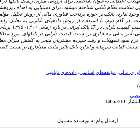
یلات اعطایی به‌عنوان شاخصی برای ارزیابی میزان ریسک بانک­ها در فر
ی سلامت نظام بانکی شناخته می­شود. برای دستیابی به اهداف پژوهش د
جود ندارد، باتکیه‌بر حوزه پرداخت فناوری مالی از روش تحلیل مؤ
. در گام دوم، با استفاده از روش داده­های تابلویی به تحلیل را
فوق‌الذکر و دیگر متغیرهای
أثیر منفی معنا­داری بر نسبت کیفیت دارایی در بانک­های مورد مطالع
ی، نرخ سود تسهیلات و رشد سپرده مشتریان منجر به کاهش میزان مطا
رد. نسبت کفایت سرمایه و اندازه بانک تأثیر مثبت معناداری بر نسبت کیفیت 
اوری مالی
،
مؤلفه‌های اساسی
،
داده‌های تابلویی
صي
ارسال پیام به نویسنده مسئول