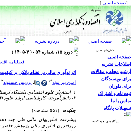
[
صفحه اصلی
]
بخش‌های اصلی
دوره ۱۵، شماره ۵۴ - ( ۴-۱۴۰۵ )
صفحه اصلی
فصلنامه اقتص
اطلاعات نشریه
آرشیو مجله و مقالات
اثر نوآوری مالی در نظام بانکی بر کیفیت 
برای نویسندگان
۲
۱
*
امین بیرانوند
،
پردیس حسنوند
برای داوران
۱- استادیار علوم اقتصادی دانشگاه لرستان (نویسنده مسئول) ،
ثبت نام و اشتراک
۲- دانش‌آموخته کارشناسی ارشد علوم اقتصادی دانشگاه لرستان
تماس با ما
تسهیلات پایگاه
چکیده:
(۵۵۱ مشاهده)
پیشرفت فناوری­های مالی طی چند ده
پایگاه های نمایه کننده
روزافزون فناوری مالی پژوهش حاضر تلاش