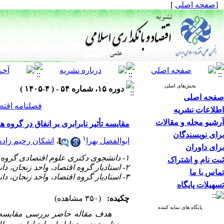
[
صفحه اصلی
]
بخش‌های اصلی
دوره ۱۵، شماره ۵۴ - ( ۴-۱۴۰۵ )
صفحه اصلی
فصلنامه اقتص
اطلاعات نشریه
آرشیو مجله و مقالات
مقایسه‌ تأثیر نابرابری بر انفاق در گروه 
برای نویسندگان
۱
ابوالفضل بهرا
،
اشکان رحیم زاده
برای داوران
۱- دانشجوی دکتری علوم اقتصادی گروه اقتصاد. واحد زنجان، دانشگاه آزاد اسلامی، زنجان، ایران
ثبت نام و اشتراک
۲- استادیار گروه اقتصاد، واحد زنجان، دانشگاه آزاد اسلامی، زنجان، ایران(نویسنده مسئول) ،
تماس با ما
۳- استادیار گروه اقتصاد، واحد زنجان، دانشگاه آزاد اسلامی، زنجان، ایران
تسهیلات پایگاه
چکیده:
(۳۵۰ مشاهده)
پایگاه های نمایه کننده
هدف مقاله حاضر بررسی مقایسه‌ای تأثی