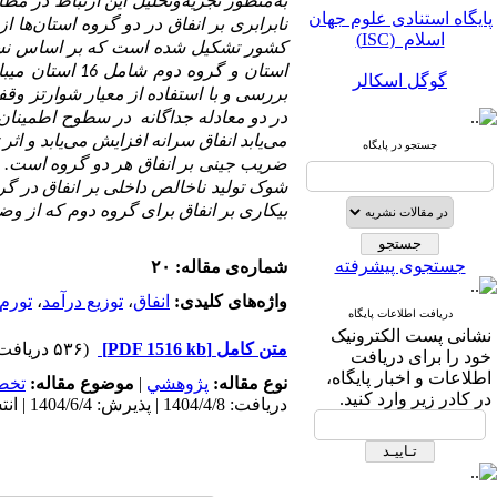
به‌منظور تجزیه‌وتحلیل این ارتباط در مط
پایگاه استنادی علوم جهان
اسلام (ISC)
استان و گروه 
گوگل اسکالر
بررسی و با استفاده از معیار شوارتز وقف
مگ ایران
می‌یابد انفاق سرانه افزایش می‌یابد و اث
جستجو در پایگاه
نورمگز
ضریب جینی بر انفاق هر دو گروه است. ر
شوک تولید ناخالص داخلی بر انفاق در گ
سیویلیکا
بیکاری بر انفاق برای گروه دوم که از 
جستجوی پیشرفته
شماره‌ی مقاله: ۲۰
واژه‌های کلیدی:
انفاق
،
توزیع درآمد
،
تورم
دریافت اطلاعات پایگاه
نشانی پست الکترونیک
متن کامل
[PDF 1516 kb]
(۵۳۶ دریافت)
پایگاه استنادی علوم جهان
خود را برای دریافت
اسلام (ISC)
اطلاعات و اخبار پایگاه،
نوع مقاله:
پژوهشي
|
موضوع مقاله:
تخص
در کادر زیر وارد کنید.
دریافت: 1404/4/8 | پذیرش: 1404/6/4 | انتشار: 1405/3/10
گوگل اسکالر
مگ ایران