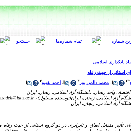
اد بانکداری اسلامی
های استانی از حیث رفاه
۳
۳
۲
*
،
محمد دالمن پور
،
احمد نقیلو
mzadeh@iauz.ac.ir
ر متقابل انفاق و نابرابری در دو گروه استانی از حیث رفاه می‌