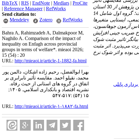
 بررسی مقایسه­ی تأثیر
BibTeX
|
RIS
|
EndNote
|
Medlars
|
ProCite
نابرابری بر انفاق در دو گروه استان‌ها از حیث رفاه در دوره 1385 ـ 1401 پرداخته شده است. جامعه آماری این پژوهش از 30 استان
|
Reference Manager
|
RefWorks
کشور تشکیل شده است که بر اساس نسبت هزینه به درآمد خوراکی به دو گروه بالا و پایین تقسیم شده است؛ گروه اول شامل 14
Send citation to:
Mendeley
Zotero
RefWorks
زمون جمعی، ایستایی متغیرها
 اساس آزمون جوهانسون،
Bahra A, Rahimzadeh A, Dalmakpoor M,
فقط وقتی نرخ ضریب جینی افزایش
Naghilo A. Comparison of the impact of
 بیانگر تاثیر مثبت شوک
inequality on Enfagh across provincial
ت می‌پذیرد. اثر مثبت
groups in terms of welfare*. mieaoi 2026;
ی بوده و اثر شوک نرخ
15 (54) : 20
URL:
http://mieaoi.ir/article-1-1882-fa.html
بهرا ابوالفضل، رحیم زاده اشکان، دالمن پور
محمد، نقیلو احمد. مقایسه‌ تأثیر نابرابری بر
انفاق در گروه های استانی از حیث رفاه.
رداری پانلی
نشریه اقتصاد و بانکداری اسلامي. ۱۴۰۵;
۱۵ (۵۴) :۵۱۷-۵۴۷
URL:
http://mieaoi.ir/article-۱-۱۸۸۲-fa.html