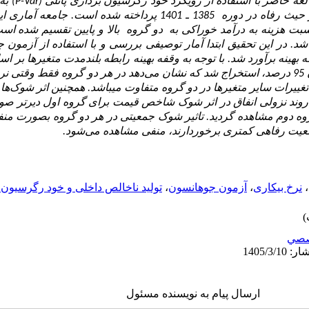
العه حاضر با استفاده از رویکرد خود رگرسیون برداری پانلی (
P-Var
) به
دوم شامل 16 استان می­باشد. در این تحقیق ابتدا آمار توصیفی بررسی و با استفاده از آ
ه بهینه برآورد شد. با توجه به وقفه بهینه رابطه بلندمدت متغیرها بر
در دو معادله جداگانه در سطوح اطمینان 95 درصد، استخراج شد که نشان می‌دهد در هر دو گروه 
ر تغییرات سایر متغیرها در دو گروه متفاوت می­باشد. همچنین اثر شوک‌ها
وند نزولی انفاق در اثر شوک شاخص قیمت برای گروه اول دیرتر صور
روه دوم مشاهده گردید. تاثیر شوک جمعیتی در هر دو گروه بصورت منف
وضعیت رفاهی کمتری برخوردارند، منفی مشاهده می‌شود.
،
نرخ بیکاری
،
آزمون جوهانسون
،
تولید ناخالص داخلی و خود رگرسیون ب
صي
ارسال پیام به نویسنده مسئول