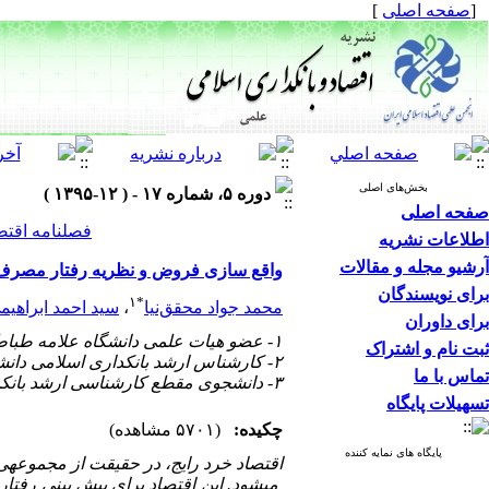
[
صفحه اصلی
]
بخش‌های اصلی
دوره ۵، شماره ۱۷ - ( ۱۲-۱۳۹۵ )
صفحه اصلی
فصلنامه اقتص
اطلاعات نشریه
آرشیو مجله و مقالات
واقع سازی فروض و نظریه رفتار مصرف‌ک
برای نویسندگان
۱
*
محمد جواد محقق‌نیا
،
سید احمد ابراهیم
برای داوران
۱- عضو هیات علمی دانشگاه علامه طباطبایی
ثبت نام و اشتراک
۲- کارشناس ارشد بانکداری اسلامی دانشگاه علامه طباطبایی
تماس با ما
۳- دانشجوی مقطع کارشناسی ارشد بانکداری اسلامی دانشگاه علامه طباطبایی
تسهیلات پایگاه
چکیده:
(۵۷۰۱ مشاهده)
پایگاه های نمایه کننده
اقتصاد خرد رایج، در حقیقت از مجموعه­­ی
می­شود. این اقتصاد برای پیش بینی رفتا