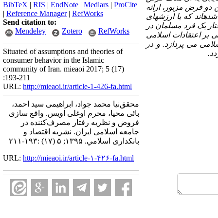
BibTeX
|
RIS
|
EndNote
|
Medlars
|
ProCite
 دو فرض مزبور، ارائه
|
Reference Manager
|
RefWorks
ه­اند که با ارزش­های
Send citation to:
تار یک فرد مسلمان در
Mendeley
Zotero
RefWorks
نی بر اعتقادات اسلامی
امی می پردازد. و در
Situated of assumptions and theories of
د.
consumer behavior in the Islamic
community of Iran. mieaoi 2017; 5 (17)
:193-211
URL:
http://mieaoi.ir/article-1-426-fa.html
محقق‌نیا محمد جواد، ابراهیمی سید احمد،
بائی محیا، محرم اوغلی اویس. واقع سازی
فروض و نظریه رفتار مصرف‌کننده در
جامعه اسلامی ایران. نشریه اقتصاد و
بانکداری اسلامي. ۱۳۹۵; ۵ (۱۷) :۱۹۳-۲۱۱
URL:
http://mieaoi.ir/article-۱-۴۲۶-fa.html