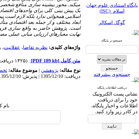
پایگاه استنادی علوم جهان
می­کند. محور بیشینه سازی منافع شخصی 
اسلام (ISC)
یک پیش بینی کلی برای واحد­های اقتصادی
اسلامی همخوانی ندارد بلکه لازم است پ
گوگل اسکالر
ابعاد مختلف و از جمله بعد اقتصادی متأث
است. پژوهش حاضر به واقع سازی فروض 
مگ ایران
نهایت معیارهای ارزیابی مبانی عملی مص
جستجو در پایگاه
نورمگز
واژه‌های کلیدی:
نظریه تقاضا
،
عقلانیت
،
ر
سیویلیکا
متن کامل
[PDF 189 kb]
(۱۳۲۵ دریافت)
نوع مقاله:
پژوهشي
|
موضوع مقاله:
تخص
جستجوی پیشرفته
دریافت: 1395/12/10 | پذیرش: 1395/12/10 | انتشار: 1395/12/10
دریافت اطلاعات پایگاه
نشانی پست الکترونیک
پایگاه استنادی علوم جهان
خود را برای دریافت
اسلام (ISC)
اطلاعات و اخبار پایگاه،
نام ک
در کادر زیر وارد کنید.
گوگل اسکالر
مگ ایران