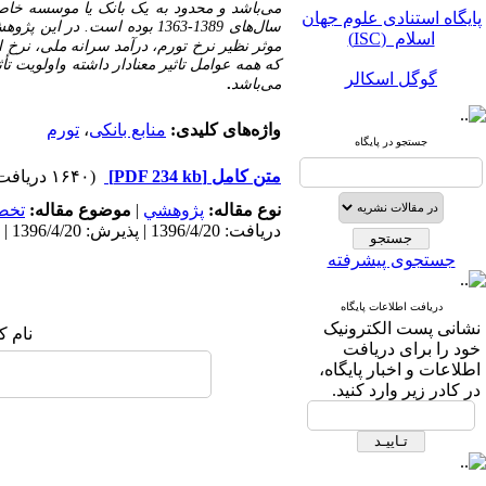
می
باشد و محدود به یک بانک یا موسسه خا
پایگاه استنادی علوم جهان
سال‌های 1389-1363 بوده است. در این پژوهش با استفاده از روش خودرگرسیون برداری
اسلام (ISC)
موثر نظیر نرخ تورم، درآمد سرانه ملی، نرخ ارز
که همه عوامل تاثیر معنا
دار داشته واولویت تأ
گوگل اسکالر
.
می‌باشد
مگ ایران
واژه‌های کلیدی:
منابع بانکی
،
تورم
جستجو در پایگاه
نورمگز
متن کامل
[PDF 234 kb]
(۱۶۴۰ دریافت)
سیویلیکا
نوع مقاله:
پژوهشي
|
موضوع مقاله:
تخص
دریافت: 1396/4/20 | پذیرش: 1396/4/20 | انتشار: 1396/4/20
جستجوی پیشرفته
دریافت اطلاعات پایگاه
نشانی پست الکترونیک
نام ک
پایگاه استنادی علوم جهان
خود را برای دریافت
اسلام (ISC)
اطلاعات و اخبار پایگاه،
در کادر زیر وارد کنید.
گوگل اسکالر
مگ ایران