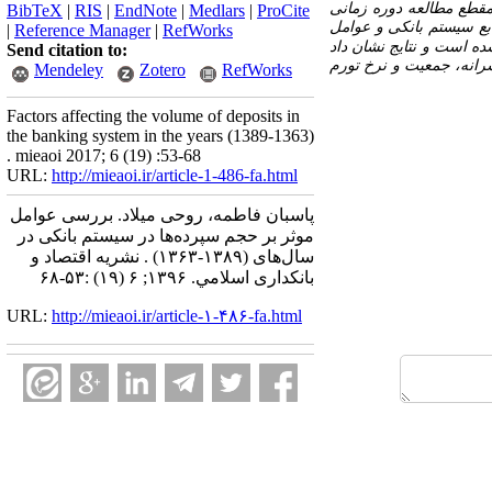
مقطع مطالعه دوره زمانی
BibTeX
|
RIS
|
EndNote
|
Medlars
|
ProCite
بع سیستم بانکی و عوامل
|
Reference Manager
|
RefWorks
ه است و نتایج نشان داد
Send citation to:
سرانه، جمعیت و نرخ تورم
Mendeley
Zotero
RefWorks
Factors affecting the volume of deposits in
the banking system in the years (1389-1363)
. mieaoi 2017; 6 (19) :53-68
URL:
http://mieaoi.ir/article-1-486-fa.html
پاسبان فاطمه، روحی میلاد. بررسی عوامل
موثر بر حجم سپرده‌ها در سیستم بانکی در
سال‌های (۱۳۸۹-۱۳۶۳) . نشریه اقتصاد و
بانکداری اسلامي. ۱۳۹۶; ۶ (۱۹) :۵۳-۶۸
URL:
http://mieaoi.ir/article-۱-۴۸۶-fa.html