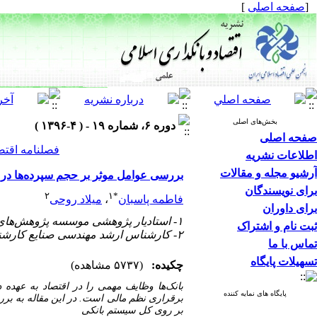
[
صفحه اصلی
]
بخش‌های اصلی
دوره ۶، شماره ۱۹ - ( ۴-۱۳۹۶ )
صفحه اصلی
فصلنامه اقتص
اطلاعات نشریه
آرشیو مجله و مقالات
بررسی عوامل موثر بر حجم سپرده‌ها در سیستم 
برای نویسندگان
۲
۱
*
فاطمه پاسبان
،
میلاد روحی
برای داوران
۱- استادیار پژوهشی موسسه پژوهش‌های برنامه ریزی، اقتصاد کشاورزی وتوسعه روستایی
ثبت نام و اشتراک
۲- کارشناس ارشد مهندسی صنایع کارشناس آمار بانک سپه
تماس با ما
تسهیلات پایگاه
چکیده:
(۵۷۳۷ مشاهده)
بانک
ها وظایف مهمی را در اقتصاد به عهده 
پایگاه های نمایه کننده
برقراری نظم مالی است. در این مقاله به ب
بر روی کل سیستم بانکی