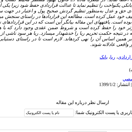
نکی یکنواخت را تنظیم نماید تا عدالت قراردادی حفظ شود زیرا یکی از
مبنای حق و عدل به‌منظور تنظیم گردش صحیح پول و اعتبار در جهت س
لیف خود عمل کرده است. مطالعه این قراردادها در راستای سنجش میز
وده است. یافته
های این مقاله بیانگر این است که در این قراردادهای 
رتر خود را حفظ کرده است و شروط ضمن عقدی وجود دارد که با
 در نتیجه حکمت تحریم ربا را خدشه
دار می
سازد. ربا هر سود ناشی از
بر همین اساس آن را نهی کرده
اند. لازم است تا در راستای دستیاب
 واقعی عادلانه شوند.
اردادی
،
ربا
،
بانک
صي
ارسال نظر درباره این مقاله
اربری یا پست الکترونیک شما: