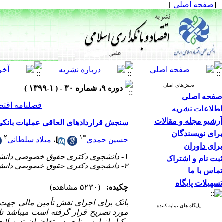
[
صفحه اصلی
]
بخش‌های اصلی
دوره ۹، شماره ۳۰ - ( ۱-۱۳۹۹ )
صفحه اصلی
فصلنامه اقتص
اطلاعات نشریه
آرشیو مجله و مقالات
سنجش قراردادهای الحاقی عملیات بانکی 
برای نویسندگان
۲
۱
*
حسین حمدی
،
میلاد سلطانی
برای داوران
۱- دانشجوی دکتری حقوق خصوصی دانشکده حقوق و علوم سیاسی دانشگاه خوارزمی تهران (نویسنده مسئول)
ثبت نام و اشتراک
۲- دانشجوی دکتری حقوق خصوصی دانشکده حقوق و علوم سیاسی دانشگاه خوارزمی تهران
تماس با ما
تسهیلات پایگاه
چکیده:
(۵۲۳۰ مشاهده)
بانک برای اجرای نقش تأمین مالی جهت ف
پایگاه های نمایه کننده
مورد تصریح قرار گرفته است می
باشد تا