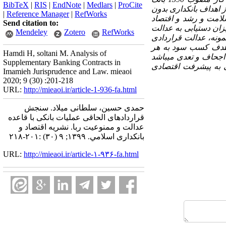
BibTeX
|
RIS
|
EndNote
|
Medlars
|
ProCite
 اهداف بانکداری بدون
|
Reference Manager
|
RefWorks
لامت و رشد و اقتصاد
Send citation to:
ان دستیابی به عدالت
Mendeley
Zotero
RefWorks
نمونه، عدالت قراردادی
 هدف کسب سود به هر
Hamdi H, soltani M. Analysis of
 اجحاف و تعدی می
باشد
Supplementary Banking Contracts in
ی به پیشرفت اقتصادی
Imamieh Jurisprudence and Law. mieaoi
2020; 9 (30) :201-218
URL:
http://mieaoi.ir/article-1-936-fa.html
حمدی حسین، سلطانی میلاد. سنجش
قراردادهای الحاقی عملیات بانکی با قاعده
عدالت و ممنوعیت ربا. نشریه اقتصاد و
بانکداری اسلامي. ۱۳۹۹; ۹ (۳۰) :۲۰۱-۲۱۸
URL:
http://mieaoi.ir/article-۱-۹۳۶-fa.html