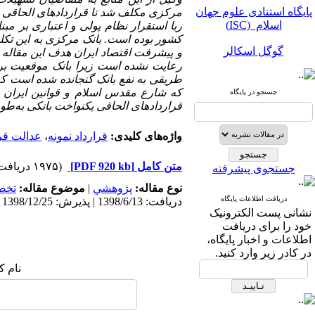
پایگاه استنادی علوم جهان
مرکزی مکلف شد تا قراردادهای الحاقی با
اسلام (ISC)
ربا استقرار نظام پولی و اعتباری بر 
کشور بوده است. بانک مرکزی به این تک
گوگل اسکالر
و پیشرفت اقتصاد ایران هدف این مقاله ب
رعایت نشده است زیرا بانک موقعیت ب
مگ ایران
طریقی به نفع بانک گنجانده شده است که
که شارع مقدس اسلام و قوانین ایران 
جستجو در پایگاه
نورمگز
قراردادهای الحاقی یکنواخت بانکی به‌طور
سیویلیکا
واژه‌های کلیدی:
قرارداد نمونه
،
عدالت قر
متن کامل
[PDF 920 kb]
(۱۹۷۵ دریافت)
جستجوی پیشرفته
نوع مقاله:
پژوهشي
|
موضوع مقاله:
تخص
دریافت اطلاعات پایگاه
دریافت: 1398/6/13 | پذیرش: 1398/12/25 | انتشار: 1399/1/2
نشانی پست الکترونیک
پایگاه استنادی علوم جهان
خود را برای دریافت
اسلام (ISC)
اطلاعات و اخبار پایگاه،
در کادر زیر وارد کنید.
گوگل اسکالر
نام ک
مگ ایران