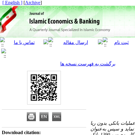
[ English ]
]
Archive
[
برگشت به فهرست نسخه ها
ملیات بانکی بدون ربا
ماید و سپس به‌عنوان
Download citation:
وکیل از این منابع به متقاضیان تسهیلات اعطا نماید. در تبصره ماده 23 قانون بهبود مستمر محیط کسب و کار مصوب 1390 بانک