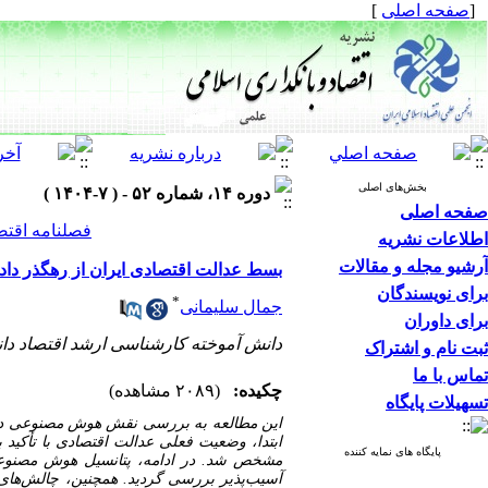
[
صفحه اصلی
]
بخش‌های اصلی
دوره ۱۴، شماره ۵۲ - ( ۷-۱۴۰۴ )
صفحه اصلی
فصلنامه اقتص
اطلاعات نشریه
آرشیو مجله و مقالات
بسط عدالت اقتصادی ایران از رهگذر دا
برای نویسندگان
*
جمال سلیمانی
برای داوران
دانش آموخته کارشناسی ارشد اقتصاد دان
ثبت نام و اشتراک
تماس با ما
چکیده:
(۲۰۸۹ مشاهده)
تسهیلات پایگاه
این مطالعه به بررسی نقش هوش مصنوعی در به
ابتدا، وضعیت فعلی عدالت اقتصادی با تأکید ب
پایگاه های نمایه کننده
مشخص شد. در ادامه، پتانسیل هوش مصنوعی در
آسیب‌پذیر بررسی گردید. همچنین، چالش‌های