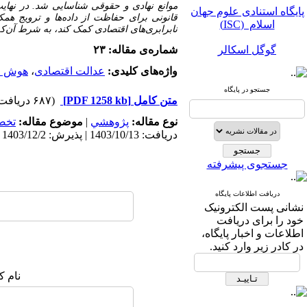
موانع نهادی و حقوقی شناسایی شد. در نهای
پایگاه استنادی علوم جهان
قانونی برای حفاظت از داده‌ها و ترویج هم
اسلام (ISC)
نابرابری‌های اقتصادی کمک کند، به شرط آن‌ک
گوگل اسکالر
شماره‌ی مقاله: ۲۳
مگ ایران
واژه‌های کلیدی:
عدالت اقتصادی
،
هوش م
جستجو در پایگاه
نورمگز
متن کامل
[PDF 1258 kb]
(۶۸۷ دریافت)
سیویلیکا
نوع مقاله:
پژوهشي
|
موضوع مقاله:
تخص
دریافت: 1403/10/13 | پذیرش: 1403/12/2 | انتشار: 1404/7/10
جستجوی پیشرفته
دریافت اطلاعات پایگاه
نشانی پست الکترونیک
پایگاه استنادی علوم جهان
خود را برای دریافت
اسلام (ISC)
اطلاعات و اخبار پایگاه،
در کادر زیر وارد کنید.
گوگل اسکالر
نام ک
مگ ایران