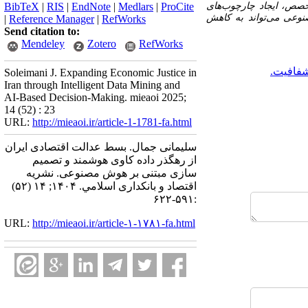
خصص، ایجاد چارچوب‌های
ProCite
|
Medlars
|
EndNote
|
RIS
|
BibTeX
صنوعی می‌تواند به کاهش
|
Reference Manager
|
RefWorks
Send citation to:
Mendeley
Zotero
RefWorks
فافیت.
Soleimani J. Expanding Economic Justice in
Iran through Intelligent Data Mining and
AI-Based Decision-Making. mieaoi 2025;
14 (52) : 23
URL:
http://mieaoi.ir/article-1-1781-fa.html
سلیمانی جمال. بسط عدالت اقتصادی ایران
از رهگذر داده ‌کاوی هوشمند و تصمیم
‌سازی مبتنی بر هوش مصنوعی. نشریه
اقتصاد و بانکداری اسلامي. ۱۴۰۴; ۱۴ (۵۲)
:۵۹۱-۶۲۲
URL:
http://mieaoi.ir/article-۱-۱۷۸۱-fa.html