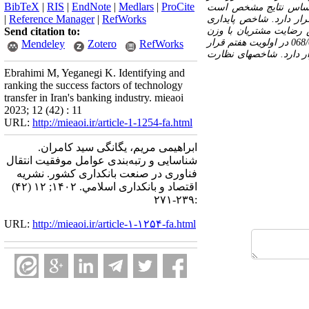
BibTeX
|
RIS
|
EndNote
|
Medlars
|
ProCite
راساس نتایج مشخص است
|
Reference Manager
|
RefWorks
رار دارد. شاخص رقابت‌پذیری با وزن 105/0 در اولویت دوم قرار دارد. شاخص پایداری
در اولویت چهارم قرار دارد. شاخص رضایت مشتریان با وزن
Send citation to:
078/0 در اولویت پنجم قرار دارد. شاخص منابع شخصی با وزن 074/0 در اولویت ششم قرار دارد. شاخص قابلیت اتکا با وزن 068/0 در اولویت هفتم قرار
Mendeley
Zotero
RefWorks
ر دارد. شاخص تعهدپذیری با وزن 059/0 در اولویت نهم قرار دارد. شاخص­های نظارت
Ebrahimi M, Yeganegi K. Identifying and
ranking the success factors of technology
transfer in Iran's banking industry. mieaoi
2023; 12 (42) : 11
URL:
http://mieaoi.ir/article-1-1254-fa.html
ابراهیمی مریم، یگانگی سید کامران.
شناسایی و رتبه‌بندی عوامل موفقیت انتقال
فناوری در صنعت بانکداری کشور. نشریه
اقتصاد و بانکداری اسلامي. ۱۴۰۲; ۱۲ (۴۲)
:۲۳۹-۲۷۱
URL:
http://mieaoi.ir/article-۱-۱۲۵۴-fa.html