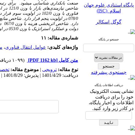
پایگاه استنادی علوم جهان
صنعت بانکداری شناسایی می­شود. برای رتبه 
اسلام (ISC)
گوگل اسکالر
دولت و عملکرد استراتژیک با وزن 053/0 در اولویت دهم قرار دارند.
مگ ایران
شماره‌ی مقاله: ۱۱
جستجو در پایگاه
نورمگز
واژه‌های کلیدی:
عوامل انتقال فناوری
،
مو
سیویلیکا
متن کامل
[PDF 1162 kb]
(۱۰۹۹ دریافت)
نوع مقاله:
ترویجی
|
موضوع مقاله:
تخص
جستجوی پیشرفته
دریافت: 1401/4/29 | پذیرش: 1401/8/29 | انتشار: 1402/3/10
دریافت اطلاعات پایگاه
نشانی پست الکترونیک
پایگاه استنادی علوم جهان
خود را برای دریافت
اسلام (ISC)
اطلاعات و اخبار پایگاه،
در کادر زیر وارد کنید.
گوگل اسکالر
مگ ایران