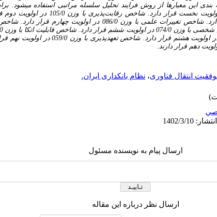
بندی این معیارها از روش فرایند تحلیل
سلسله مراتبی استفاده می­شود. ب
شاخص نیازمندی‌های بازار با وزن 121/0 در اولویت نخست ق
فناوری با وزن 102/0 در اولویت سوم قرار دارد. شاخص تغییرات علمی با وزن 086/0 
دارد. شاخص اثربخشی هزینه با وزن 067/0 در اولویت هشتم قرا
فقیت انتقال فناوری
،
نظام بانکداری ایران.
صي
ارسال پیام به نویسنده مسئول
ارسال نظر درباره این مقاله