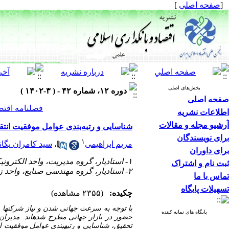
[
صفحه اصلی
]
بخش‌های اصلی
دوره ۱۲، شماره ۴۲ - ( ۳-۱۴۰۲ )
صفحه اصلی
فصلنامه اقتص
اطلاعات نشریه
آرشیو مجله و مقالات
شناسایی و رتبه‌بندی عوامل موفقیت انت
برای نویسندگان
۱
مریم ابراهیمی
،
سید کامران یگا
برای داوران
۱- استادیار، گروه مدیریت، واحد الکترونیکی، دانشگاه آزاد اسلامی، تهران، ایران
ثبت نام و اشتراک
۲- استادیار، گروه مهندسی صنایع، واحد زنجان، دانشگاه آزاد اسلامی، زنجان، ایران ،
تماس با ما
تسهیلات پایگاه
چکیده:
(۲۳۵۵ مشاهده)
با توجه به سرعت جهانی شدن و نیاز شرکت­ها و
پایگاه های نمایه کننده
حضور در بازار جهانی مطرح شده­اند. مدیران 
تحقیق، شناسایی و رتبه­بندی عوامل موفقیت ان