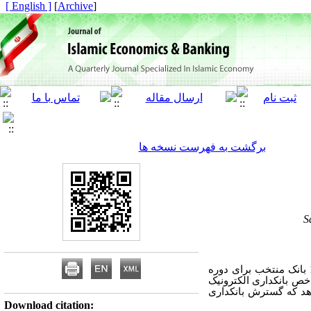
[ English ]
]
Archive
[
برگشت به فهرست نسخه ها
S
این مطالعه در پی بررسی اثر گسترش بانکداری الکترونیک بر معوقات بانکی از اقلام مندرج در صورت‌های مالی 12 بانک منتخب برای دوره
و شاخص بانکداری الکترونیک
هد که گسترش بانکداری
Download citation: