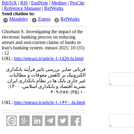
BibTeX
|
RIS
|
EndNote
|
Medlars
|
ProCite
|
Reference Manager
|
RefWorks
Send citation to:
Mendeley
Zotero
RefWorks
Ghorbani S. Investigating the impact of the
electronic banking process on reducing
arrears and non-current claims of banks in
Iran's banking system. mieaoi 2021; 10 (35)
: 12
URL:
http://mieaoi.ir/article-1-1420-fa.html
قربانی صابر. بررسی تاثیر فرآیند بانکداری
الکترونیک بر کاهش معوقات و مطالبات
غیر جاری بانک ها در نظام بانکداری ایران.
نشریه اقتصاد و بانکداری اسلامي. ۱۴۰۰;
۱۰ (۳۵) :۲۸۷-۳۰۹
URL:
http://mieaoi.ir/article-۱-۱۴۲۰-fa.html