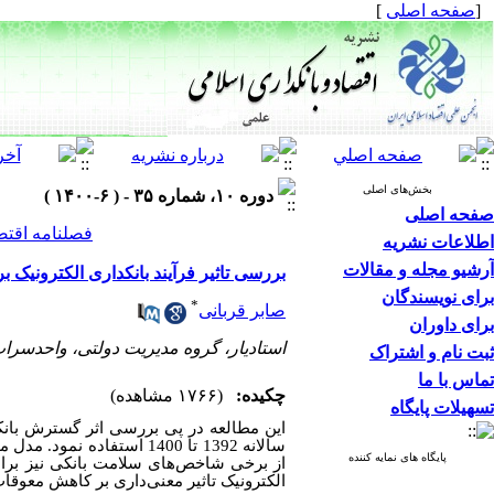
[
صفحه اصلی
]
بخش‌های اصلی
دوره ۱۰، شماره ۳۵ - ( ۶-۱۴۰۰ )
صفحه اصلی
فصلنامه اقتص
اطلاعات نشریه
آرشیو مجله و مقالات
بررسی تاثیر فرآیند بانکداری الکترونیک 
برای نویسندگان
*
صابر قربانی
برای داوران
استادیار، گروه مدیریت دولتی، واحدسراب
ثبت نام و اشتراک
تماس با ما
چکیده:
(۱۷۶۶ مشاهده)
تسهیلات پایگاه
سالانه 1392 تا 1400 است
پایگاه های نمایه کننده
از برخی شاخص‌های سلامت بانکی نیز برا
الکترونیک تاثیر معنی‌داری بر کاهش معوقات