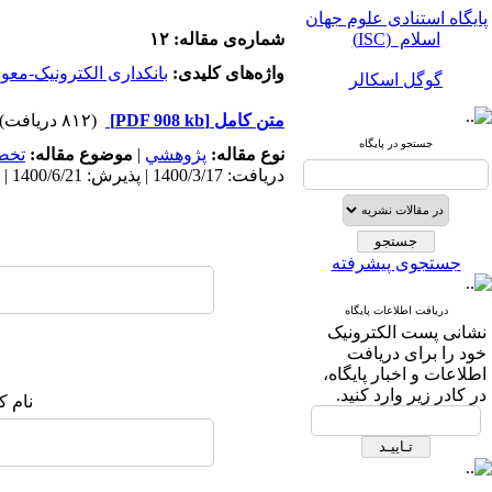
پایگاه استنادی علوم جهان
اسلام (ISC)
شماره‌ی مقاله: ۱۲
واژه‌های کلیدی:
بانکداری الکترونیک-معو
گوگل اسکالر
مگ ایران
متن کامل
[PDF 908 kb]
(۸۱۲ دریافت)
جستجو در پایگاه
نوع مقاله:
پژوهشي
|
موضوع مقاله:
تخص
نورمگز
دریافت: 1400/3/17 | پذیرش: 1400/6/21 | انتشار: 1400/6/10
سیویلیکا
جستجوی پیشرفته
دریافت اطلاعات پایگاه
نشانی پست الکترونیک
پایگاه استنادی علوم جهان
خود را برای دریافت
اسلام (ISC)
اطلاعات و اخبار پایگاه،
در کادر زیر وارد کنید.
نام ک
گوگل اسکالر
مگ ایران