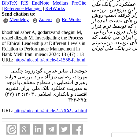
BibTeX
|
RIS
|
EndNote
|
Medlars
|
ProCite
عملکرد در بانک ملی
|
Reference Manager
|
RefWorks
این پژوهش بررسی
Send citation to:
ار گرفته است،روش
Mendeley
Zotero
RefWorks
ص های بدست آمده از
توسط نرم فزار
وامل درون سازمانی،
khoshhal saber A, godarzvand chegini M,
 ایران می باشد، که
rezaei dizgah M. Investigating the Process
های توسعه درسیستم
of Ethical Leadership at Different Levels in
 در بانک ملی ایران
Relation to Performance Management in
Bank Melli Iran. mieaoi 2024; 13 (47) : 13
URL:
http://mieaoi.ir/article-1-1558-fa.html
خوشحال صابر عباس، گودرزوند چگینی
مهرداد، رضایی دیزگاه مراد. بررسی فرآیند
رهبری اقتضایی در سطوح مختلف با توجه
به مدیریت عملکرد بانک ملی ایران. نشریه
اقتصاد و بانکداری اسلامي. ۱۴۰۳; ۱۳ (۴۷)
:۲۹۵-۳۲۲
URL:
http://mieaoi.ir/article-۱-۱۵۵۸-fa.html