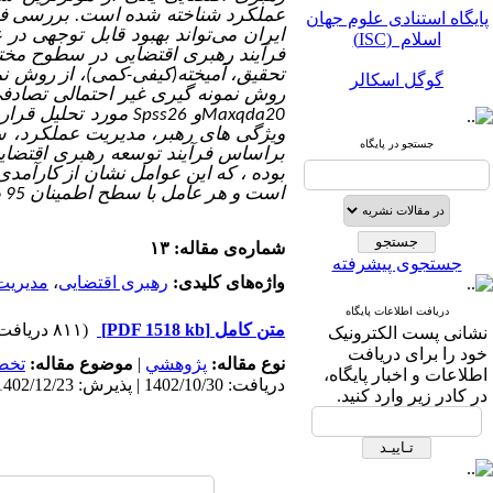
پایگاه استنادی علوم جهان
عملکرد شناخته شده است. بررسی فرآ
اسلام (ISC)
ایران می‌تواند بهبود قابل توجهی در
فرآیند رهبری اقتضایی در سطوح مختل
گوگل اسکالر
تحقیق، آمیخته(کیفی-کمی)، از روش 
روش نمونه گیری غیر احتمالی تصادفی در اختیار 125 نفر از مدیران بانک ملی ا
مگ ایران
Maxqda20
و
Spss26
مورد تحلیل قرار 
ویژگی های رهبر، مدیریت عملکرد، سا
جستجو در پایگاه
نورمگز
براساس فرآیند توسعه رهبری اقتضای
بوده ، که این عوامل نشان از کارآم
است و هر عامل با سطح اطمینان 95 درصد مورد تایید واقع شده است.
سیویلیکا
شماره‌ی مقاله: ۱۳
جستجوی پیشرفته
واژه‌های کلیدی:
رهبری اقتضایی
،
مدیریت
دریافت اطلاعات پایگاه
متن کامل
[PDF 1518 kb]
(۸۱۱ دریافت)
نشانی پست الکترونیک
پایگاه استنادی علوم جهان
خود را برای دریافت
نوع مقاله:
پژوهشي
|
موضوع مقاله:
تخص
اسلام (ISC)
اطلاعات و اخبار پایگاه،
دریافت: 1402/10/30 | پذیرش: 1402/12/23 | انتشار: 1403/5/10
در کادر زیر وارد کنید.
گوگل اسکالر
مگ ایران