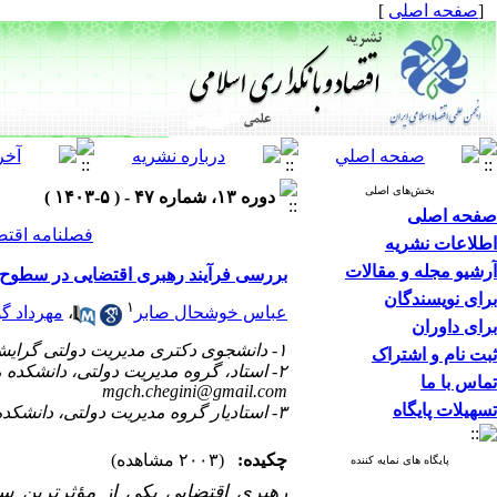
[
صفحه اصلی
]
بخش‌های اصلی
دوره ۱۳، شماره ۴۷ - ( ۵-۱۴۰۳ )
صفحه اصلی
فصلنامه اقتص
اطلاعات نشریه
آرشیو مجله و مقالات
بررسی فرآیند رهبری اقتضایی در سطوح م
برای نویسندگان
۱
عباس خوشحال صابر
،
مهرداد گ
برای داوران
۱- دانشجوی دکتری مدیریت دولتی گرایش منابع انسانی، واحد رشت ،دانشگاه آزاد اسلامی ، رشت ، ایران
ثبت نام و اشتراک
۲- استاد، گروه مدیریت دولتی، دانشکده مدیریت و حسابداری،واحد رشت، دانشگاه آزاد اسلامی، رشت، ایران (نویسنده مسئول) ،
تماس با ما
mgch.chegini@gmail.com
تسهیلات پایگاه
۳- استادیار گروه مدیریت دولتی، دانشکده مدیریت و حسابداری،واحد رشت، دانشگاه آزاد اسلامی، رشت، ایران
چکیده:
(۲۰۰۳ مشاهده)
پایگاه های نمایه کننده
رهبری اقتضایی یکی از مؤثرترین سب