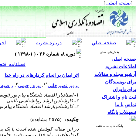
[
صفحه اصلی
]
بخش‌های اصلی
دوره ۸، شماره ۲۶ - ( ۱-۱۳۹۸ )
صفحه اصلی
فصلنامه اقتص
اطلاعات نشریه
آرشیو مجله و مقالات
اثر ایمان بر انجام کردارهای در راه خدا
برای نویسندگان
۲
۱
*
پرویز نصیر‌خانی
،
نیره رحیمی
،
راضیه 
برای داوران
۱- استادیار اقتصاد دانشگاه پیام نور (نویسنده مسئول)
ثبت نام و اشتراک
۲- کارشناس ارشد روانشناسی بالینی
تماس با ما
۳- کارشناس‌ارشد اقتصاد دانشگاه پیام‌ نور
تسهیلات پایگاه
چکیده:
(۴۵۷۵ مشاهده)
پایگاه های نمایه کننده
در این مقاله کوشش شده است با یک برر
کردار­های در راه خدا بررسی شود. جامعه