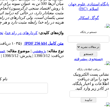
پایگاه استنادی علوم جهان
میان آن
ها 500 تن به عنوان نمونه برای این بررسی انتخاب شده­اند. داده­های این بررسی با ابزار پرسش
اسلام (ISC)
با روش­ اقتصاد سنجی (رگرسیون) انجام ش
مثبت معنادار دارد، در حالی که درامد اث
گوگل اسکالر
سنی یکسان است، ولی کردارهای در راه خد
هزینه در راه خدا رابطه مثبت دارد و هر
مگ ایران
جستجو در پایگاه
واژه‌های کلیدی:
کردار‌های در راه خدا
،
تخ
نورمگز
متن کامل
[PDF 256 kb]
(۱۰۳۵ دریافت)
سیویلیکا
نوع مقاله:
پژوهشي
|
موضوع مقاله:
عمو
دریافت: 1398/3/12 | پذیرش: 1398/3/12 | انتشار: 1398/3/12
جستجوی پیشرفته
دریافت اطلاعات پایگاه
نشانی پست الکترونیک
پایگاه استنادی علوم جهان
خود را برای دریافت
نام ک
اسلام (ISC)
اطلاعات و اخبار پایگاه،
در کادر زیر وارد کنید.
گوگل اسکالر
مگ ایران