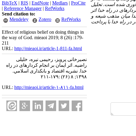
BibTeX
|
RIS
|
EndNote
|
Medlars
|
ProCite
­آوری شده­ است. تحلیل
|
Reference Manager
|
RefWorks
دارهای در راه خدا اثر
Send citation to:
 خدا میان مذهب شیعه و
Mendeley
Zotero
RefWorks
 در راه خدا با پرداخت
Effect of religious belief on doing things in
the way of God. mieaoi 2019; 8 (26) :179-
211
URL:
http://mieaoi.ir/article-1-811-fa.html
نصیر‌خانی پرویز، رحیمی نیره، خلیلی
راضیه. اثر ایمان بر انجام کردارهای در راه
خدا. نشریه اقتصاد و بانکداری اسلامي.
۱۳۹۸; ۸ (۲۶) :۱۷۹-۲۱۱
URL:
http://mieaoi.ir/article-۱-۸۱۱-fa.html